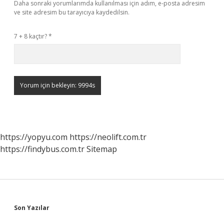
Daha sonraki yorumlarımda kullanılması için adım, e-posta adresim
ve site adresim bu tarayıcıya kaydedilsin.
7 + 8 kaçtır?
*
https://yopyu.com
https://neolift.com.tr
https://findybus.com.tr
Sitemap
Sidebar
Son Yazılar