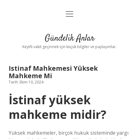
menüyü
Anasayfa
aç
Gizlilik Politikası
Gündelik Anlar
Yasal Uyarı
Keyifli vakit geçirmek için küçük bilgiler ve paylaşımlar.
Hakkımızda
Istinaf Mahkemesi Yüksek
Mahkeme Mi
Tarih: Ekim 10, 2024
İstinaf yüksek
mahkeme midir?
Yüksek mahkemeler, birçok hukuk sisteminde yargı