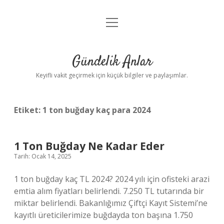
menüyü
Anasayfa
aç
Gizlilik Politikası
Gündelik Anlar
Yasal Uyarı
Keyifli vakit geçirmek için küçük bilgiler ve paylaşımlar.
Hakkımızda
Etiket:
1 ton buğday kaç para 2024
1 Ton Buğday Ne Kadar Eder
Tarih: Ocak 14, 2025
1 ton buğday kaç TL 2024? 2024 yılı için ofisteki arazi
emtia alım fiyatları belirlendi. 7.250 TL tutarında bir
miktar belirlendi. Bakanlığımız Çiftçi Kayıt Sistemi’ne
kayıtlı üreticilerimize buğdayda ton başına 1.750