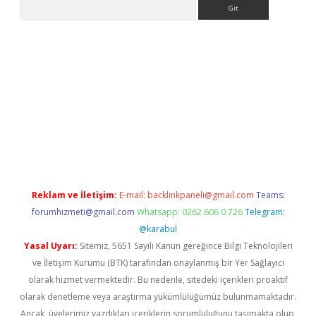
Arama
lexbett.net/
betexper.xyz
Reklam ve İletişim:
E-mail:
backlinkpaneli@gmail.com
Teams:
forumhizmeti@gmail.com
Whatsapp: 0262 606 0 726
Telegram:
@karabul
Yasal Uyarı:
Sitemiz, 5651 Sayılı Kanun gereğince Bilgi Teknolojileri
ve İletişim Kurumu (BTK) tarafından onaylanmış bir Yer Sağlayıcı
olarak hizmet vermektedir. Bu nedenle, sitedeki içerikleri proaktif
olarak denetleme veya araştırma yükümlülüğümüz bulunmamaktadır.
Ancak, üyelerimiz yazdıkları içeriklerin sorumluluğunu taşımakta olup,