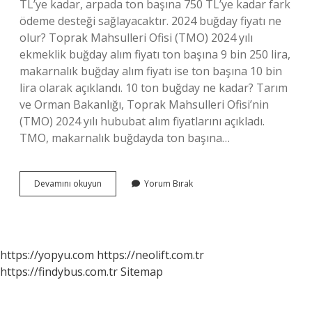
TL’ye kadar, arpada ton başına 750 TL’ye kadar fark
ödeme desteği sağlayacaktır. 2024 buğday fiyatı ne
olur? Toprak Mahsulleri Ofisi (TMO) 2024 yılı
ekmeklik buğday alım fiyatı ton başına 9 bin 250 lira,
makarnalık buğday alım fiyatı ise ton başına 10 bin
lira olarak açıklandı. 10 ton buğday ne kadar? Tarım
ve Orman Bakanlığı, Toprak Mahsulleri Ofisi’nin
(TMO) 2024 yılı hububat alım fiyatlarını açıkladı.
TMO, makarnalık buğdayda ton başına…
1
Devamını okuyun
Yorum Bırak
Ton
Buğday
Ne
Kadar
Eder
https://yopyu.com
https://neolift.com.tr
https://findybus.com.tr
Sitemap