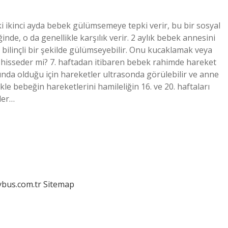
 ikinci ayda bebek gülümsemeye tepki verir, bu bir sosyal
ğinde, o da genellikle karşılık verir. 2 aylık bebek annesini
e bilinçli bir şekilde gülümseyebilir. Onu kucaklamak veya
e hisseder mi? 7. haftadan itibaren bebek rahimde hareket
da olduğu için hareketler ultrasonda görülebilir ve anne
le bebeğin hareketlerini hamileliğin 16. ve 20. haftaları
der…
dybus.com.tr
Sitemap