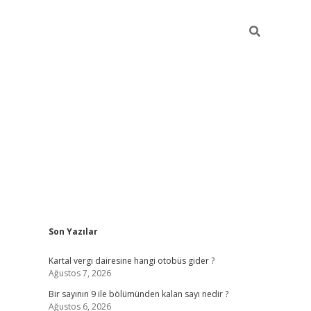
Sidebar
Son Yazılar
https://elexbett.ne
Kartal vergi dairesine hangi otobüs gider ?
Ağustos 7, 2026
Bir sayının 9 ile bölümünden kalan sayı nedir ?
Ağustos 6, 2026