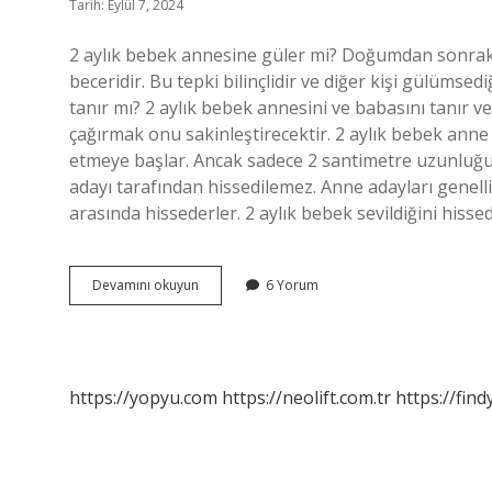
Tarih: Eylül 7, 2024
2 aylık bebek annesine güler mi? Doğumdan sonraki
beceridir. Bu tepki bilinçlidir ve diğer kişi gülümsedi
tanır mı? 2 aylık bebek annesini ve babasını tanır v
çağırmak onu sakinleştirecektir. 2 aylık bebek ann
etmeye başlar. Ancak sadece 2 santimetre uzunluğun
adayı tarafından hissedilemez. Anne adayları genellik
arasında hissederler. 2 aylık bebek sevildiğini hisse
2
Devamını okuyun
6 Yorum
Aylık
Bebek
Anneye
Güler
Mi
https://yopyu.com
https://neolift.com.tr
https://fin