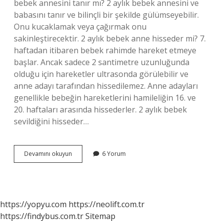
bebek annesini tanır mı? 2 aylık bebek annesini ve
babasını tanır ve bilinçli bir şekilde gülümseyebilir.
Onu kucaklamak veya çağırmak onu
sakinleştirecektir. 2 aylık bebek anne hisseder mi? 7.
haftadan itibaren bebek rahimde hareket etmeye
başlar. Ancak sadece 2 santimetre uzunluğunda
olduğu için hareketler ultrasonda görülebilir ve
anne adayı tarafından hissedilemez. Anne adayları
genellikle bebeğin hareketlerini hamileliğin 16. ve
20. haftaları arasında hissederler. 2 aylık bebek
sevildiğini hisseder…
2
Devamını okuyun
6 Yorum
Aylık
Bebek
Anneye
Güler
Mi
https://yopyu.com
https://neolift.com.tr
https://findybus.com.tr
Sitemap