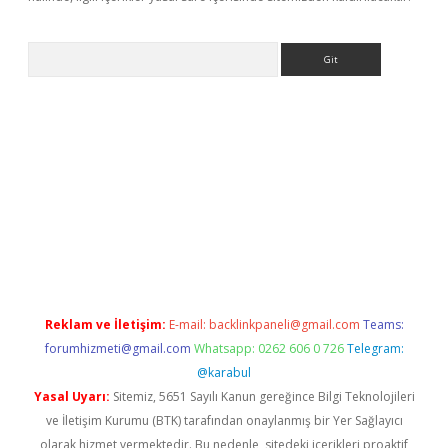
Arama
exbett.net/
betexper.xyz
Reklam ve İletişim:
E-mail:
backlinkpaneli@gmail.com
Teams:
forumhizmeti@gmail.com
Whatsapp: 0262 606 0 726
Telegram:
@karabul
Yasal Uyarı:
Sitemiz, 5651 Sayılı Kanun gereğince Bilgi Teknolojileri
ve İletişim Kurumu (BTK) tarafından onaylanmış bir Yer Sağlayıcı
olarak hizmet vermektedir. Bu nedenle, sitedeki içerikleri proaktif