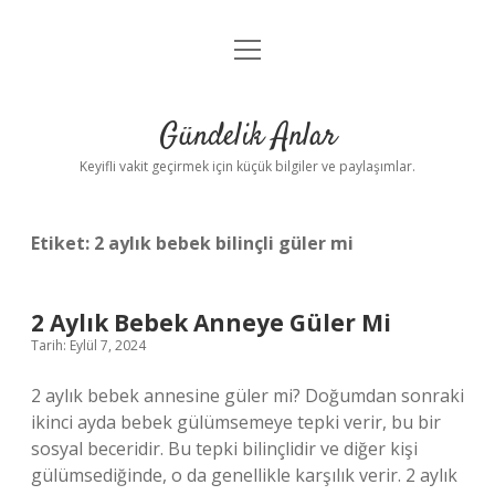
menüyü
Anasayfa
aç
Gizlilik Politikası
Gündelik Anlar
Yasal Uyarı
Keyifli vakit geçirmek için küçük bilgiler ve paylaşımlar.
Hakkımızda
Etiket:
2 aylık bebek bilinçli güler mi
2 Aylık Bebek Anneye Güler Mi
Tarih: Eylül 7, 2024
2 aylık bebek annesine güler mi? Doğumdan sonraki
ikinci ayda bebek gülümsemeye tepki verir, bu bir
sosyal beceridir. Bu tepki bilinçlidir ve diğer kişi
gülümsediğinde, o da genellikle karşılık verir. 2 aylık