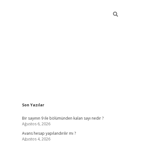
Sidebar
Son Yazılar
https://elexbett.net/
betexper.xyz
Bir sayının 9 ile bölümünden kalan sayı nedir ?
Ağustos 6, 2026
Avans hesap yapılandırılır mı ?
Ağustos 4, 2026