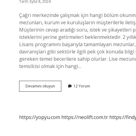
Tarih: Eylül 8, 2024
Çağrı merkezinde çalışmak için hangi bölüm okunma
mezunları, kurum ve kuruluşların müşterilerle ileti
Müşterinin cevap aradığı soru, istek ve şikayetleri 
isteklerini yerine getirmeleri beklenmektedir. 2 yıll
Lisans programını başarıyla tamamlayan mezunlar, ça
davranışları gibi sektörle ilgili pek çok konuda bilgi
gereken temel becerilere sahip olurlar. Lise mezunu
temsilcisi olmak için hangi…
Çağrı
Devamını okuyun
12 Yorum
Merkezi
Ne
Mezunu
Olmak
Gerekir
https://yopyu.com
https://neolift.com.tr
https://fin