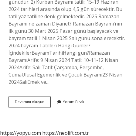
günüdür. 2) Kurban Bayramı tatili: 15-19 Haziran
2024 tarihleri ​​arasında olup 4,5 gün sürecektir. Bu
tatil yaz tatiline denk gelmektedir. 2025 Ramazan
Bayramı ne zaman Diyanet? Ramazan Bayramı’nın
ilk günü 30 Mart 2025 Pazar günü başlayacak ve
bayram tatili 1 Nisan 2025 Salı günü sona erecektir.
2024 bayram Tatilleri Hangi Günler?
İçindekilerBayramTarihiHangi gün?Ramazan
BayramıArife: 9 Nisan 2024 Tatil: 10-11-12 Nisan
2024Arife: Salı Tatil: Çarşamba, Perşembe,
CumaUlusal Egemenlik ve Çocuk Bayramı23 Nisan
2024SalıEmek ve…
Ramazan
Devamını okuyun
Yorum Bırak
Bayramı
Ne
Güne
Denk
Gelir
https://yopyu.com
https://neolift.com.tr