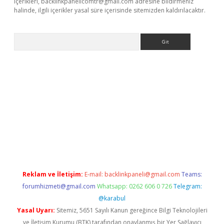
içerikleri,
backlinkpanelicomtr@gmail.com
adresine bildirmeniz
halinde, ilgili içerikler yasal süre içerisinde sitemizden kaldırılacaktır.
Arama
exbett.net/
betexper.xyz
Reklam ve İletişim:
E-mail:
backlinkpaneli@gmail.com
Teams:
forumhizmeti@gmail.com
Whatsapp: 0262 606 0 726
Telegram:
@karabul
Yasal Uyarı:
Sitemiz, 5651 Sayılı Kanun gereğince Bilgi Teknolojileri
ve İletişim Kurumu (BTK) tarafından onaylanmış bir Yer Sağlayıcı