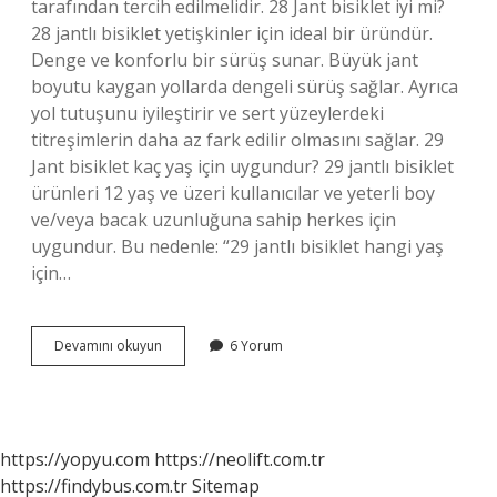
tarafından tercih edilmelidir. 28 Jant bisiklet iyi mi?
28 jantlı bisiklet yetişkinler için ideal bir üründür.
Denge ve konforlu bir sürüş sunar. Büyük jant
boyutu kaygan yollarda dengeli sürüş sağlar. Ayrıca
yol tutuşunu iyileştirir ve sert yüzeylerdeki
titreşimlerin daha az fark edilir olmasını sağlar. 29
Jant bisiklet kaç yaş için uygundur? 29 jantlı bisiklet
ürünleri 12 yaş ve üzeri kullanıcılar ve yeterli boy
ve/veya bacak uzunluğuna sahip herkes için
uygundur. Bu nedenle: “29 jantlı bisiklet hangi yaş
için…
28
Devamını okuyun
6 Yorum
Jant
Bisiklet
Kaç
Yaş
Için
https://yopyu.com
https://neolift.com.tr
Uygundur
https://findybus.com.tr
Sitemap