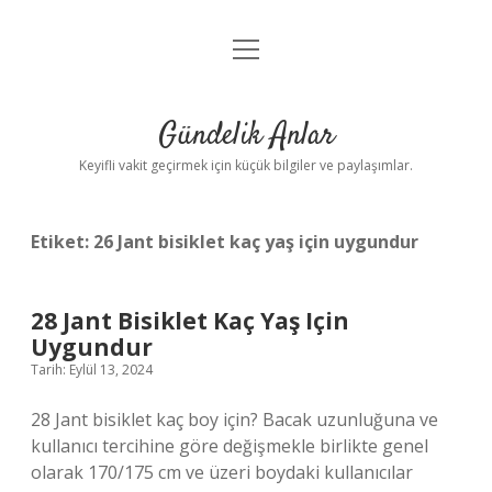
menüyü
Anasayfa
aç
Gizlilik Politikası
Gündelik Anlar
Yasal Uyarı
Keyifli vakit geçirmek için küçük bilgiler ve paylaşımlar.
Hakkımızda
Etiket:
26 Jant bisiklet kaç yaş için uygundur
28 Jant Bisiklet Kaç Yaş Için
Uygundur
Tarih: Eylül 13, 2024
28 Jant bisiklet kaç boy için? Bacak uzunluğuna ve
kullanıcı tercihine göre değişmekle birlikte genel
olarak 170/175 cm ve üzeri boydaki kullanıcılar