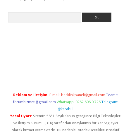
Arama
exbett.net/
betexper.xyz
Reklam ve İletişim:
E-mail:
backlinkpaneli@gmail.com
Teams:
forumhizmeti@gmail.com
Whatsapp: 0262 606 0 726
Telegram:
@karabul
Yasal Uyarı:
Sitemiz, 5651 Sayılı Kanun gereğince Bilgi Teknolojileri
ve İletişim Kurumu (BTK) tarafından onaylanmış bir Yer Sağlayıcı
olarak hizmet vermektedir. Bu nedenle, sitedeki içerikleri proaktif