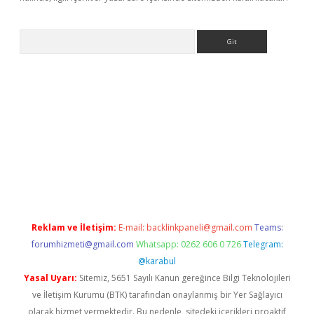
Arama
exbett.net/
betexper.xyz
Reklam ve İletişim:
E-mail:
backlinkpaneli@gmail.com
Teams:
forumhizmeti@gmail.com
Whatsapp: 0262 606 0 726
Telegram:
@karabul
Yasal Uyarı:
Sitemiz, 5651 Sayılı Kanun gereğince Bilgi Teknolojileri
ve İletişim Kurumu (BTK) tarafından onaylanmış bir Yer Sağlayıcı
olarak hizmet vermektedir. Bu nedenle, sitedeki içerikleri proaktif