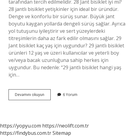
tarafından tercih edilmelidir. 28 Jant bisiklet iyi mi?
28 jantlı bisiklet yetişkinler için ideal bir üründür.
Denge ve konforlu bir sürüş sunar. Büyük jant
boyutu kaygan yollarda dengeli sürüş sağlar. Ayrıca
yol tutuşunu iyileştirir ve sert yüzeylerdeki
titreşimlerin daha az fark edilir olmasını sağlar. 29
Jant bisiklet kaç yaş için uygundur? 29 jantlı bisiklet
ürünleri 12 yaş ve üzeri kullanıcılar ve yeterli boy
ve/veya bacak uzunluğuna sahip herkes için
uygundur. Bu nedenle: “29 jantlı bisiklet hangi yaş
için…
28
Devamını okuyun
6 Yorum
Jant
Bisiklet
Kaç
Yaş
Için
https://yopyu.com
https://neolift.com.tr
Uygundur
https://findybus.com.tr
Sitemap