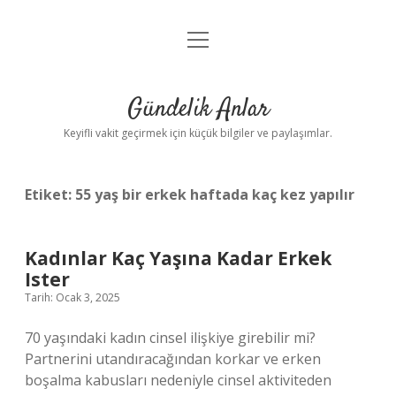
menüyü
Anasayfa
aç
Gizlilik Politikası
Gündelik Anlar
Yasal Uyarı
Keyifli vakit geçirmek için küçük bilgiler ve paylaşımlar.
Hakkımızda
Etiket:
55 yaş bir erkek haftada kaç kez yapılır
Kadınlar Kaç Yaşına Kadar Erkek
Ister
Tarih: Ocak 3, 2025
70 yaşındaki kadın cinsel ilişkiye girebilir mi?
Partnerini utandıracağından korkar ve erken
boşalma kabusları nedeniyle cinsel aktiviteden