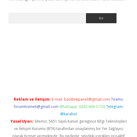
Arama
exbett.net/
betexper.xyz
Reklam ve İletişim:
E-mail:
backlinkpaneli@gmail.com
Teams:
forumhizmeti@gmail.com
Whatsapp: 0262 606 0 726
Telegram:
@karabul
Yasal Uyarı:
Sitemiz, 5651 Sayılı Kanun gereğince Bilgi Teknolojileri
ve İletişim Kurumu (BTK) tarafından onaylanmış bir Yer Sağlayıcı
olarak hizmet vermektedir. Bu nedenle, sitedeki içerikleri proaktif