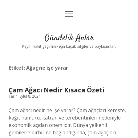
menüyü
Anasayfa
aç
Gizlilik Politikası
Gündelik Anlar
Yasal Uyarı
Keyifli vakit geçirmek için küçük bilgiler ve paylaşımlar.
Hakkımızda
Etiket:
Ağaç ne işe yarar
Çam Ağacı Nedir Kısaca Özeti
Tarih: Eylül 8, 2024
Çam ağacı nedir ne işe yarar? Çam ağaçları kereste,
kağıt hamuru, katran ve terebentinleri nedeniyle
ekonomik açıdan önemlidir. Dünya yelkenli
gemilerle birbirine bağlandığında, çam ağaçları