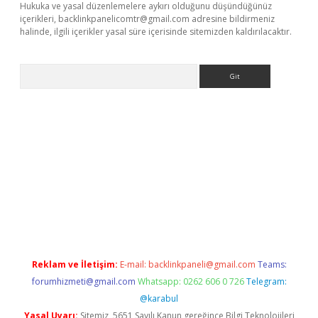
Hukuka ve yasal düzenlemelere aykırı olduğunu düşündüğünüz
içerikleri,
backlinkpanelicomtr@gmail.com
adresine bildirmeniz
halinde, ilgili içerikler yasal süre içerisinde sitemizden kaldırılacaktır.
Arama
exbett.net/
betexper.xyz
Reklam ve İletişim:
E-mail:
backlinkpaneli@gmail.com
Teams:
forumhizmeti@gmail.com
Whatsapp: 0262 606 0 726
Telegram:
@karabul
Yasal Uyarı:
Sitemiz, 5651 Sayılı Kanun gereğince Bilgi Teknolojileri