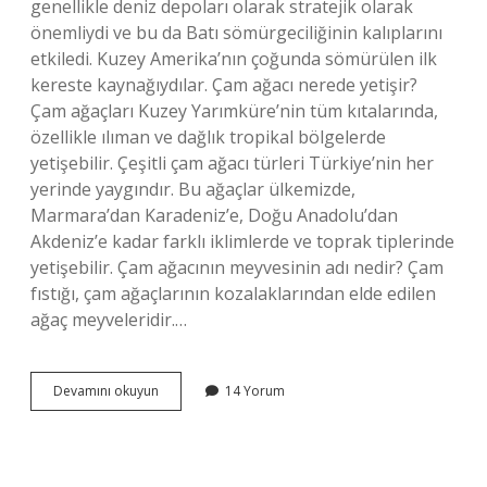
genellikle deniz depoları olarak stratejik olarak
önemliydi ve bu da Batı sömürgeciliğinin kalıplarını
etkiledi. Kuzey Amerika’nın çoğunda sömürülen ilk
kereste kaynağıydılar. Çam ağacı nerede yetişir?
Çam ağaçları Kuzey Yarımküre’nin tüm kıtalarında,
özellikle ılıman ve dağlık tropikal bölgelerde
yetişebilir. Çeşitli çam ağacı türleri Türkiye’nin her
yerinde yaygındır. Bu ağaçlar ülkemizde,
Marmara’dan Karadeniz’e, Doğu Anadolu’dan
Akdeniz’e kadar farklı iklimlerde ve toprak tiplerinde
yetişebilir. Çam ağacının meyvesinin adı nedir? Çam
fıstığı, çam ağaçlarının kozalaklarından elde edilen
ağaç meyveleridir.…
Çam
Devamını okuyun
14 Yorum
Ağacı
Nedir
Kısaca
Özeti