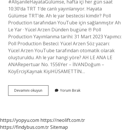
#AlişanileHayataGülümse, hafta içi her gün saat
10:30’da TRT 1’de canlı yayınlanıyor. Hayata
Gülümse TRT’de. Ah le yar bestecisi kimdir? Poll
Production tarafından YouTube için sağlanmıştır Ah
Le Yar · Yücel Arzen Dünden bugüne ℗ Poll
Production Yayımlanma tarihi: 31 Mart 2023 Yapımcı:
Poll Production Besteci: Yücel Arzen Söz yazarı:
Yücel Arzen YouTube tarafından otomatik olarak
oluşturuldu. Ah le yar hangi yöre? AH LE ANA LE
ANARepertuar No. 1556Yer – İlVANDoğum –
KöyErcişKaynak KişiHÜSAMETTİN…
Ah
Devamını okuyun
Yorum Bırak
Le
Yar
Kim
Yazdi
https://yopyu.com
https://neolift.com.tr
https://findybus.com.tr
Sitemap