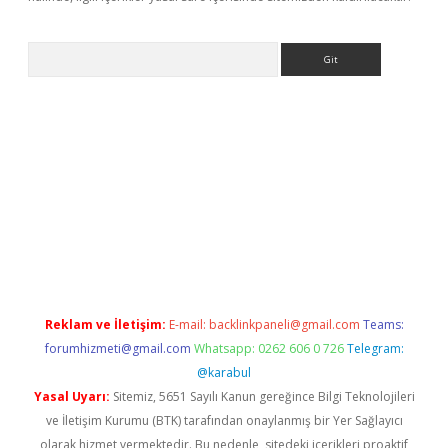
Arama
exbett.net/
betexper.xyz
Reklam ve İletişim:
E-mail:
backlinkpaneli@gmail.com
Teams:
forumhizmeti@gmail.com
Whatsapp: 0262 606 0 726
Telegram:
@karabul
Yasal Uyarı:
Sitemiz, 5651 Sayılı Kanun gereğince Bilgi Teknolojileri
ve İletişim Kurumu (BTK) tarafından onaylanmış bir Yer Sağlayıcı
olarak hizmet vermektedir. Bu nedenle, sitedeki içerikleri proaktif