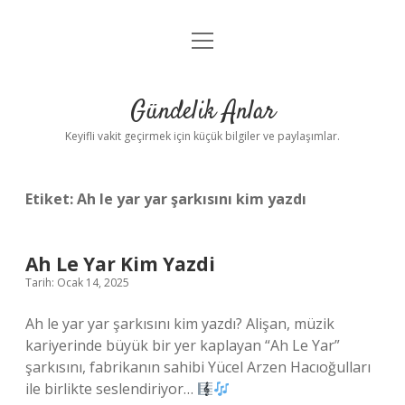
menüyü
Anasayfa
aç
Gizlilik Politikası
Gündelik Anlar
Yasal Uyarı
Keyifli vakit geçirmek için küçük bilgiler ve paylaşımlar.
Hakkımızda
Etiket:
Ah le yar yar şarkısını kim yazdı
Ah Le Yar Kim Yazdi
Tarih: Ocak 14, 2025
Ah le yar yar şarkısını kim yazdı? Alişan, müzik
kariyerinde büyük bir yer kaplayan “Ah Le Yar”
şarkısını, fabrikanın sahibi Yücel Arzen Hacıoğulları
ile birlikte seslendiriyor…