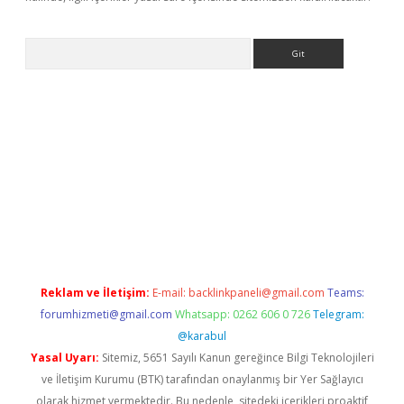
Arama
exbett.net/
betexper.xyz
Reklam ve İletişim:
E-mail:
backlinkpaneli@gmail.com
Teams:
forumhizmeti@gmail.com
Whatsapp: 0262 606 0 726
Telegram:
@karabul
Yasal Uyarı:
Sitemiz, 5651 Sayılı Kanun gereğince Bilgi Teknolojileri
ve İletişim Kurumu (BTK) tarafından onaylanmış bir Yer Sağlayıcı
olarak hizmet vermektedir. Bu nedenle, sitedeki içerikleri proaktif