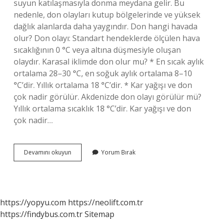
suyun katılaşmasıyla donma meydana gelir. Bu
nedenle, don olayları kutup bölgelerinde ve yüksek
dağlık alanlarda daha yaygındır. Don hangi havada
olur? Don olayı: Standart hendeklerde ölçülen hava
sıcaklığının 0 °C veya altına düşmesiyle oluşan
olaydır. Karasal iklimde don olur mu? * En sıcak aylık
ortalama 28–30 °C, en soğuk aylık ortalama 8–10
°C’dir. Yıllık ortalama 18 °C’dir. * Kar yağışı ve don
çok nadir görülür. Akdenizde don olayı görülür mü?
Yıllık ortalama sıcaklık 18 °C’dir. Kar yağışı ve don
çok nadir…
Don
Devamını okuyun
Yorum Bırak
Olayı
En
Çok
Hangi
Iklimde
https://yopyu.com
https://neolift.com.tr
Görülür
https://findybus.com.tr
Sitemap