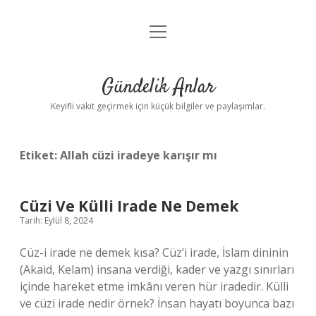
menüyü
Anasayfa
aç
Gizlilik Politikası
Gündelik Anlar
Yasal Uyarı
Keyifli vakit geçirmek için küçük bilgiler ve paylaşımlar.
Hakkımızda
Etiket:
Allah cüzi iradeye karışır mı
Cüzi Ve Külli Irade Ne Demek
Tarih: Eylül 8, 2024
Cüz-i irade ne demek kısa? Cüz’i irade, İslam dininin
(Akaid, Kelam) insana verdiği, kader ve yazgı sınırları
içinde hareket etme imkânı veren hür iradedir. Külli
ve cüzi irade nedir örnek? İnsan hayatı boyunca bazı