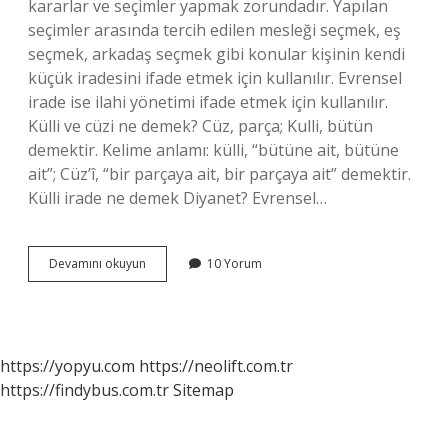
kararlar ve seçimler yapmak zorundadır. Yapılan
seçimler arasında tercih edilen mesleği seçmek, eş
seçmek, arkadaş seçmek gibi konular kişinin kendi
küçük iradesini ifade etmek için kullanılır. Evrensel
irade ise ilahi yönetimi ifade etmek için kullanılır.
Külli ve cüzi ne demek? Cüz, parça; Kulli, bütün
demektir. Kelime anlamı: külli, “bütüne ait, bütüne
ait”; Cüz’î, “bir parçaya ait, bir parçaya ait” demektir.
Külli irade ne demek Diyanet? Evrensel…
Cüzi
Devamını okuyun
10 Yorum
Ve
Külli
Irade
Ne
Demek
https://yopyu.com
https://neolift.com.tr
https://findybus.com.tr
Sitemap