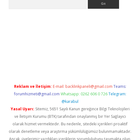
Arama
exbett.net/
betexper.xyz
Reklam ve İletişim:
E-mail:
backlinkpaneli@gmail.com
Teams:
forumhizmeti@gmail.com
Whatsapp: 0262 606 0 726
Telegram:
@karabul
Yasal Uyarı:
Sitemiz, 5651 Sayılı Kanun gereğince Bilgi Teknolojileri
ve İletişim Kurumu (BTK) tarafından onaylanmış bir Yer Sağlayıcı
olarak hizmet vermektedir. Bu nedenle, sitedeki içerikleri proaktif
olarak denetleme veya araştırma yükümlülüğümüz bulunmamaktadır.
Ancak, üyelerimiz yazdıkları içeriklerin sorumluluğunu taşımakta olup,