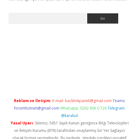
Arama
Reklam ve İletişim:
E-mail:
backlinkpaneli@gmail.com
Teams:
forumhizmeti@gmail.com
Whatsapp: 0262 606 0 726
Telegram:
@karabul
Yasal Uyarı:
Sitemiz, 5651 Sayılı Kanun gereğince Bilgi Teknolojileri
ve İletişim Kurumu (BTK) tarafından onaylanmış bir Yer Sağlayıcı
olarak hizmet vermektedir. Bu nedenle, sitedeki içerikleri proaktif