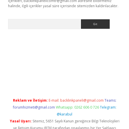
içerikleri,
backlinkpanelicomtr@gmail.com
adresine bildirmeniz
halinde, ilgili içerikler yasal süre içerisinde sitemizden kaldırılacaktır.
Arama
.net/
betexper.xyz
Reklam ve İletişim:
E-mail:
backlinkpaneli@gmail.com
Teams:
forumhizmeti@gmail.com
Whatsapp: 0262 606 0 726
Telegram:
@karabul
Yasal Uyarı:
Sitemiz, 5651 Sayılı Kanun gereğince Bilgi Teknolojileri
ve İletişim Kurumu (BTK) tarafından onaylanmış bir Yer Sağlayıcı