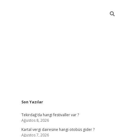
Sidebar
Son Yazılar
https://elexbett.ne
Tekirdağ’da hangi festivaller var ?
Ağustos 8, 2026
Kartal vergi dairesine hangi otobüs gider ?
Ağustos 7, 2026