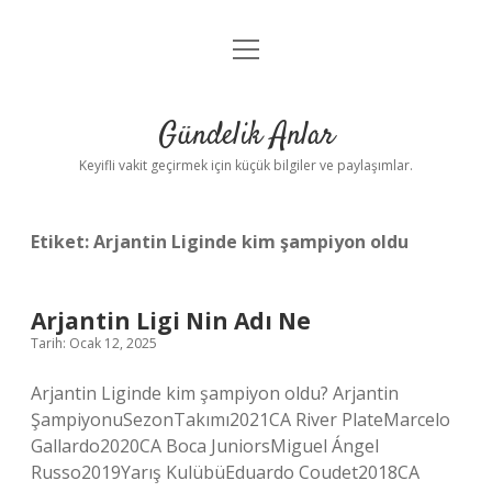
menüyü
Anasayfa
aç
Gizlilik Politikası
Gündelik Anlar
Yasal Uyarı
Keyifli vakit geçirmek için küçük bilgiler ve paylaşımlar.
Hakkımızda
Etiket:
Arjantin Liginde kim şampiyon oldu
Arjantin Ligi Nin Adı Ne
Tarih: Ocak 12, 2025
Arjantin Liginde kim şampiyon oldu? Arjantin
ŞampiyonuSezonTakımı2021CA River PlateMarcelo
Gallardo2020CA Boca JuniorsMiguel Ángel
Russo2019Yarış KulübüEduardo Coudet2018CA