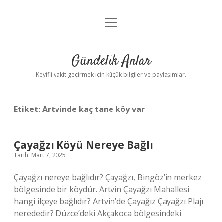
menüyü
Anasayfa
aç
Gizlilik Politikası
Gündelik Anlar
Yasal Uyarı
Keyifli vakit geçirmek için küçük bilgiler ve paylaşımlar.
Hakkımızda
Etiket:
Artvinde kaç tane köy var
Çayağzı Köyü Nereye Bağlı
Tarih: Mart 7, 2025
Çayağzı nereye bağlıdır? Çayağzı, Bingöz’in merkez
bölgesinde bir köydür. Artvin Çayağzı Mahallesi
hangi ilçeye bağlıdır? Artvin’de Çayağız Çayağzı Plajı
nerededir? Düzce’deki Akçakoca bölgesindeki