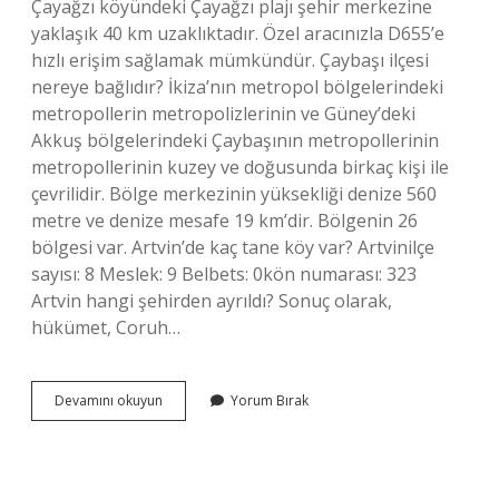
Çayağzı köyündeki Çayağzı plajı şehir merkezine
yaklaşık 40 km uzaklıktadır. Özel aracınızla D655’e
hızlı erişim sağlamak mümkündür. Çaybaşı ilçesi
nereye bağlıdır? İkiza’nın metropol bölgelerindeki
metropollerin metropolizlerinin ve Güney’deki
Akkuş bölgelerindeki Çaybaşının metropollerinin
metropollerinin kuzey ve doğusunda birkaç kişi ile
çevrilidir. Bölge merkezinin yüksekliği denize 560
metre ve denize mesafe 19 km’dir. Bölgenin 26
bölgesi var. Artvin’de kaç tane köy var? Artvinilçe
sayısı: 8 Meslek: 9 Belbets: 0kön numarası: 323
Artvin hangi şehirden ayrıldı? Sonuç olarak,
hükümet, Coruh…
Çayağzı
Devamını okuyun
Yorum Bırak
Köyü
Nereye
Bağlı