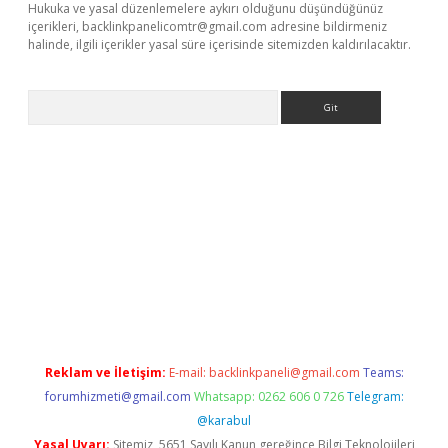
Hukuka ve yasal düzenlemelere aykırı olduğunu düşündüğünüz
içerikleri,
backlinkpanelicomtr@gmail.com
adresine bildirmeniz
halinde, ilgili içerikler yasal süre içerisinde sitemizden kaldırılacaktır.
Arama
lexbett.net/
betexper.xyz
Reklam ve İletişim:
E-mail:
backlinkpaneli@gmail.com
Teams:
forumhizmeti@gmail.com
Whatsapp: 0262 606 0 726
Telegram:
@karabul
Yasal Uyarı:
Sitemiz, 5651 Sayılı Kanun gereğince Bilgi Teknolojileri