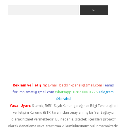
Arama
lexbett.net/
betexper.xyz
Reklam ve İletişim:
E-mail:
backlinkpaneli@gmail.com
Teams:
forumhizmeti@gmail.com
Whatsapp: 0262 606 0 726
Telegram:
@karabul
Yasal Uyarı:
Sitemiz, 5651 Sayılı Kanun gereğince Bilgi Teknolojileri
ve İletişim Kurumu (BTK) tarafından onaylanmış bir Yer Sağlayıcı
olarak hizmet vermektedir. Bu nedenle, sitedeki içerikleri proaktif
olarak denetleme veya araştırma yükümlülüğümüz bulunmamaktadır.