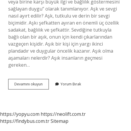
veya birine karşı büyük ilgi ve bağlılık göstermesini
sağlayan duygu” olarak tanımlanıyor. Aşk ve sevgi
nasıl ayırt edilir? Aşk, tutkulu ve derin bir sevgi
biçimidir. Aşkı şefkatten ayıran en önemli üç özellik
sadakat, bağlılık ve şefkattir. Sevdiğine tutkuyla
bağlı olan bir aşık, onun için kendi çıkarlarından
vazgeçen kişidir. Aşık bir kişi için yargı ikinci
plandadır ve duygular öncelik kazanır. Aşık olma
aşamaları nelerdir? Aşık insanların geçmesi
gereken…
Aşk
Devamını okuyun
Yorum Bırak
Mı
Önce
Başlar
Sevgi
Mi
https://yopyu.com
https://neolift.com.tr
https://findybus.com.tr
Sitemap