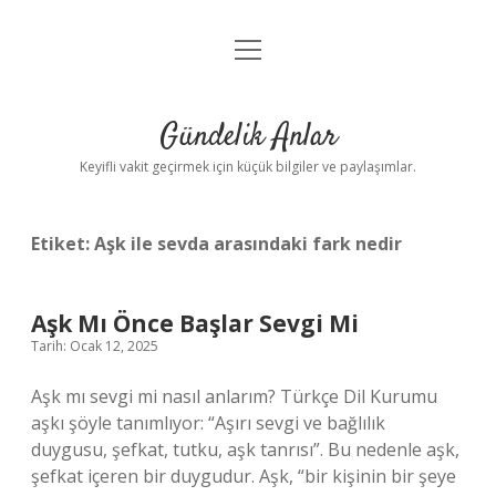
menüyü
Anasayfa
aç
Gizlilik Politikası
Gündelik Anlar
Yasal Uyarı
Keyifli vakit geçirmek için küçük bilgiler ve paylaşımlar.
Hakkımızda
Etiket:
Aşk ile sevda arasındaki fark nedir
Aşk Mı Önce Başlar Sevgi Mi
Tarih: Ocak 12, 2025
Aşk mı sevgi mi nasıl anlarım? Türkçe Dil Kurumu
aşkı şöyle tanımlıyor: “Aşırı sevgi ve bağlılık
duygusu, şefkat, tutku, aşk tanrısı”. Bu nedenle aşk,
şefkat içeren bir duygudur. Aşk, “bir kişinin bir şeye