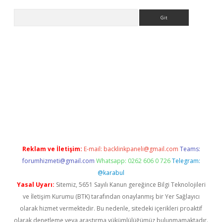
Arama
ttps://elexbett.net/
betexper.xyz
Reklam ve İletişim:
E-mail:
backlinkpaneli@gmail.com
Teams:
forumhizmeti@gmail.com
Whatsapp: 0262 606 0 726
Telegram:
@karabul
Yasal Uyarı:
Sitemiz, 5651 Sayılı Kanun gereğince Bilgi Teknolojileri
ve İletişim Kurumu (BTK) tarafından onaylanmış bir Yer Sağlayıcı
olarak hizmet vermektedir. Bu nedenle, sitedeki içerikleri proaktif
olarak denetleme veya araştırma yükümlülüğümüz bulunmamaktadır.