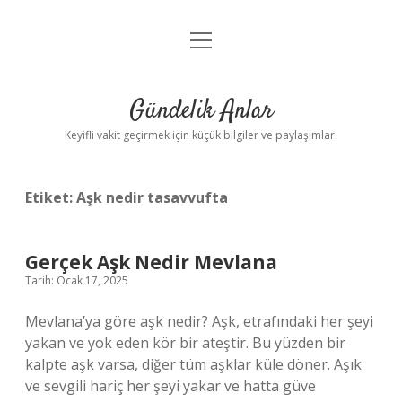
menüyü
Anasayfa
aç
Gizlilik Politikası
Gündelik Anlar
Yasal Uyarı
Keyifli vakit geçirmek için küçük bilgiler ve paylaşımlar.
Hakkımızda
Etiket:
Aşk nedir tasavvufta
Gerçek Aşk Nedir Mevlana
Tarih: Ocak 17, 2025
Mevlana’ya göre aşk nedir? Aşk, etrafındaki her şeyi
yakan ve yok eden kör bir ateştir. Bu yüzden bir
kalpte aşk varsa, diğer tüm aşklar küle döner. Aşık
ve sevgili hariç her şeyi yakar ve hatta güve