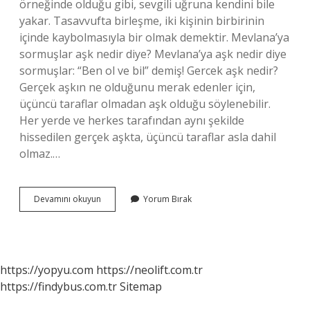
örneğinde olduğu gibi, sevgili uğruna kendini bile
yakar. Tasavvufta birleşme, iki kişinin birbirinin
içinde kaybolmasıyla bir olmak demektir. Mevlana’ya
sormuşlar aşk nedir diye? Mevlana’ya aşk nedir diye
sormuşlar: “Ben ol ve bil” demiş! Gercek aşk nedir?
Gerçek aşkın ne olduğunu merak edenler için,
üçüncü taraflar olmadan aşk olduğu söylenebilir.
Her yerde ve herkes tarafından aynı şekilde
hissedilen gerçek aşkta, üçüncü taraflar asla dahil
olmaz.…
Gerçek
Devamını okuyun
Yorum Bırak
Aşk
Nedir
Mevlana
https://yopyu.com
https://neolift.com.tr
https://findybus.com.tr
Sitemap