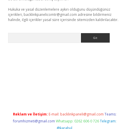
Hukuka ve yasal düzenlemelere aykırı olduğunu düşündüğünüz
içerikleri,
backlinkpanelicomtr@gmail.com
adresine bildirmeniz
halinde, ilgili içerikler yasal süre içerisinde sitemizden kaldırılacaktır.
Arama
exbett.net/
betexper.xyz
Reklam ve İletişim:
E-mail:
backlinkpaneli@gmail.com
Teams:
forumhizmeti@gmail.com
Whatsapp: 0262 606 0 726
Telegram:
@karabul