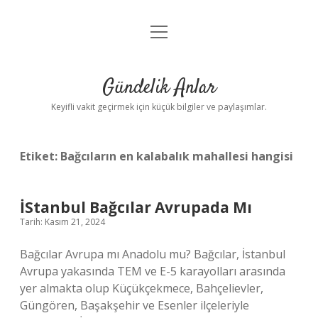
menüyü
Anasayfa
aç
Gizlilik Politikası
Gündelik Anlar
Yasal Uyarı
Keyifli vakit geçirmek için küçük bilgiler ve paylaşımlar.
Hakkımızda
Etiket:
Bağcıların en kalabalık mahallesi hangisi
İStanbul Bağcılar Avrupada Mı
Tarih: Kasım 21, 2024
Bağcılar Avrupa mı Anadolu mu? Bağcılar, İstanbul
Avrupa yakasında TEM ve E-5 karayolları arasında
yer almakta olup Küçükçekmece, Bahçelievler,
Güngören, Başakşehir ve Esenler ilçeleriyle