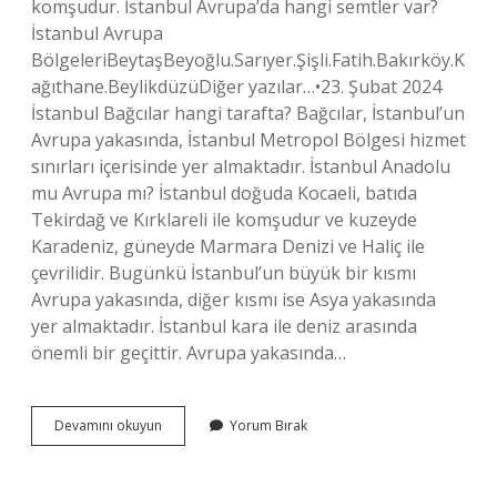
komşudur. İstanbul Avrupa’da hangi semtler var?
İstanbul Avrupa
BölgeleriBeytaşBeyoğlu.Sarıyer.Şişli.Fatih.Bakırköy.K
ağıthane.BeylikdüzüDiğer yazılar…•23. Şubat 2024
İstanbul Bağcılar hangi tarafta? Bağcılar, İstanbul’un
Avrupa yakasında, İstanbul Metropol Bölgesi hizmet
sınırları içerisinde yer almaktadır. İstanbul Anadolu
mu Avrupa mı? İstanbul doğuda Kocaeli, batıda
Tekirdağ ve Kırklareli ile komşudur ve kuzeyde
Karadeniz, güneyde Marmara Denizi ve Haliç ile
çevrilidir. Bugünkü İstanbul’un büyük bir kısmı
Avrupa yakasında, diğer kısmı ise Asya yakasında
yer almaktadır. İstanbul kara ile deniz arasında
önemli bir geçittir. Avrupa yakasında…
İStanbul
Devamını okuyun
Yorum Bırak
Bağcılar
Avrupada
Mı