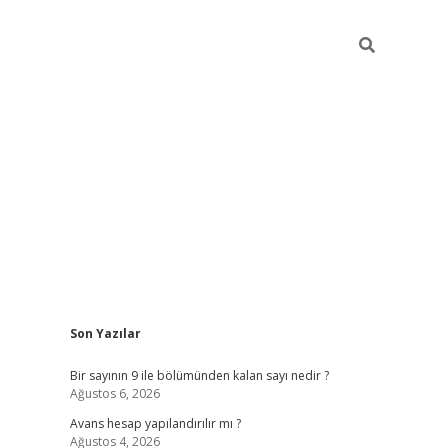
Sidebar
Son Yazılar
https://elexbett.ne
Bir sayının 9 ile bölümünden kalan sayı nedir ?
Ağustos 6, 2026
Avans hesap yapılandırılır mı ?
Ağustos 4, 2026