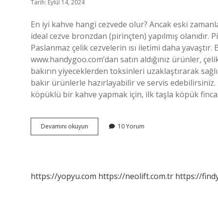
Tarih: Eylül 14, 2024
En iyi kahve hangi cezvede olur? Ancak eski zamanla
ideal cezve bronzdan (pirinçten) yapılmış olanıdır. Pi
Paslanmaz çelik cezvelerin ısı iletimi daha yavaştır. 
www.handygoo.com’dan satın aldığınız ürünler, çelik,
bakırın yiyeceklerden toksinleri uzaklaştırarak sağlı
bakır ürünlerle hazırlayabilir ve servis edebilirsin
köpüklü bir kahve yapmak için, ilk taşla köpük finca
Bakır
Devamını okuyun
10 Yorum
Cezvede
Kahve
Sağlıklı
Mı
https://yopyu.com
https://neolift.com.tr
https://fin