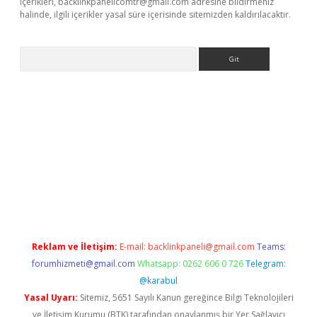
içerikleri,
backlinkpanelicomtr@gmail.com
adresine bildirmeniz
halinde, ilgili içerikler yasal süre içerisinde sitemizden kaldırılacaktır.
Arama
exbett.net/
betexper.xyz
Reklam ve İletişim:
E-mail:
backlinkpaneli@gmail.com
Teams:
forumhizmeti@gmail.com
Whatsapp: 0262 606 0 726
Telegram:
@karabul
Yasal Uyarı:
Sitemiz, 5651 Sayılı Kanun gereğince Bilgi Teknolojileri
ve İletişim Kurumu (BTK) tarafından onaylanmış bir Yer Sağlayıcı