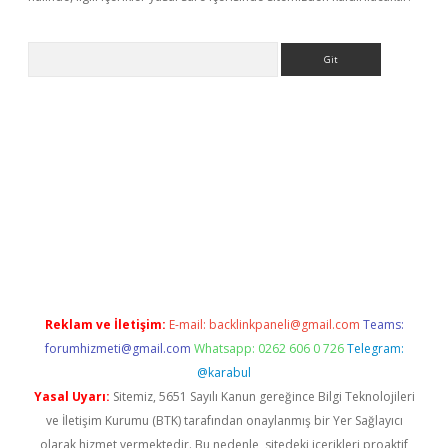
Arama
exbett.net/
betexper.xyz
Reklam ve İletişim:
E-mail:
backlinkpaneli@gmail.com
Teams:
forumhizmeti@gmail.com
Whatsapp: 0262 606 0 726
Telegram:
@karabul
Yasal Uyarı:
Sitemiz, 5651 Sayılı Kanun gereğince Bilgi Teknolojileri
ve İletişim Kurumu (BTK) tarafından onaylanmış bir Yer Sağlayıcı
olarak hizmet vermektedir. Bu nedenle, sitedeki içerikleri proaktif