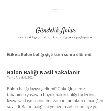
menüyü
Anasayfa
aç
Gizlilik Politikası
Gündelik Anlar
Yasal Uyarı
Keyifli vakit geçirmek için küçük bilgiler ve paylaşımlar.
Hakkımızda
Etiket:
Balon balığı şiştikten sonra ölür mü
Balon Balığı Nasil Yakalanir
Tarih: Aralık 6, 2024
Balon balığı kıyıya gelir mi? Gökoğlu, deniz
tabanında yaşayan büyük balon balığı türlerinin
kıyıya yaklaşmasının her zaman mümkün olmadığını
söyledi. Balon balığı eti yemenin zehirlenmeye yol