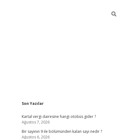
Sidebar
Son Yazılar
https://elexbett.ne
Kartal vergi dairesine hangi otobüs gider ?
Ağustos 7, 2026
Bir sayının 9 ile bölümünden kalan sayı nedir ?
Ağustos 6, 2026