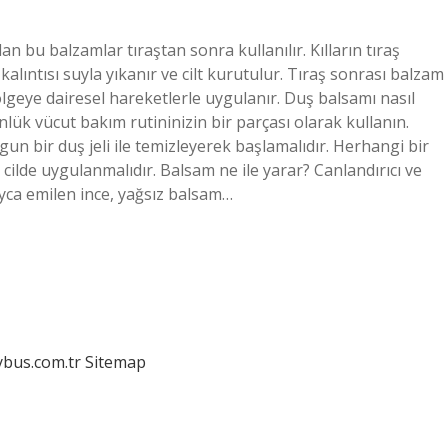
an bu balzamlar tıraştan sonra kullanılır. Kılların tıraş
alıntısı suyla yıkanır ve cilt kurutulur. Tıraş sonrası balzam
bölgeye dairesel hareketlerle uygulanır. Duş balsamı nasıl
ünlük vücut bakım rutininizin bir parçası olarak kullanın.
 uygun bir duş jeli ile temizleyerek başlamalıdır. Herhangi bir
ilde uygulanmalıdır. Balsam ne ile yarar? Canlandırıcı ve
layca emilen ince, yağsız balsam…
dybus.com.tr
Sitemap