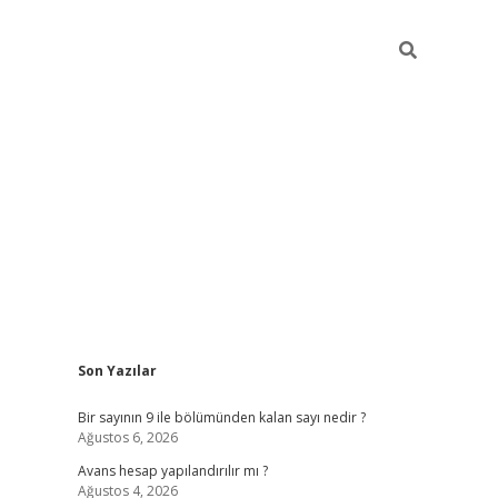
Sidebar
Son Yazılar
https://elexbett.ne
Bir sayının 9 ile bölümünden kalan sayı nedir ?
Ağustos 6, 2026
Avans hesap yapılandırılır mı ?
Ağustos 4, 2026