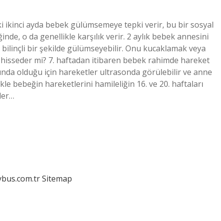
 ikinci ayda bebek gülümsemeye tepki verir, bu bir sosyal
ğinde, o da genellikle karşılık verir. 2 aylık bebek annesini
e bilinçli bir şekilde gülümseyebilir. Onu kucaklamak veya
e hisseder mi? 7. haftadan itibaren bebek rahimde hareket
da olduğu için hareketler ultrasonda görülebilir ve anne
le bebeğin hareketlerini hamileliğin 16. ve 20. haftaları
der…
dybus.com.tr
Sitemap