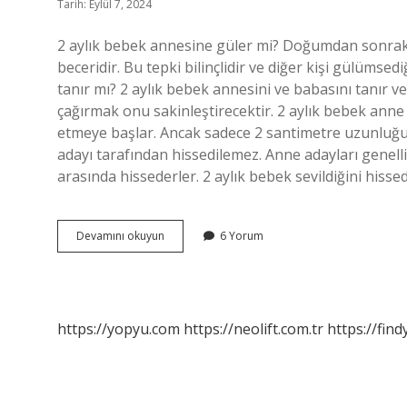
Tarih: Eylül 7, 2024
2 aylık bebek annesine güler mi? Doğumdan sonraki
beceridir. Bu tepki bilinçlidir ve diğer kişi gülümsedi
tanır mı? 2 aylık bebek annesini ve babasını tanır v
çağırmak onu sakinleştirecektir. 2 aylık bebek ann
etmeye başlar. Ancak sadece 2 santimetre uzunluğun
adayı tarafından hissedilemez. Anne adayları genellik
arasında hissederler. 2 aylık bebek sevildiğini hisse
2
Devamını okuyun
6 Yorum
Aylık
Bebek
Anneye
Güler
Mi
https://yopyu.com
https://neolift.com.tr
https://fin