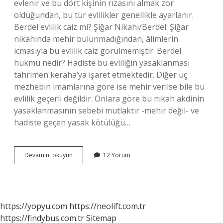
evlenir ve bu dört kişinin rızasını almak zor
olduğundan, bu tür evlilikler genellikle ayarlanır.
Berdel evlilik caiz mi? Şiğar Nikahı/Berdel: Şiğar
nikahında mehir bulunmadığından, âlimlerin
icmasıyla bu evlilik caiz görülmemiştir. Berdel
hükmü nedir? Hadiste bu evliliğin yasaklanması
tahrimen keraha’ya işaret etmektedir. Diğer üç
mezhebin imamlarına göre ise mehir verilse bile bu
evlilik geçerli değildir. Onlara göre bu nikah akdinin
yasaklanmasının sebebi mutlaktır -mehir değil- ve
hadiste geçen yasak kötülüğü…
Berdel
Devamını okuyun
12 Yorum
Yoluyla
Evlilik
Ne
Demek
https://yopyu.com
https://neolift.com.tr
https://findybus.com.tr
Sitemap