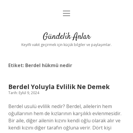
menüyü
Anasayfa
aç
Gizlilik Politikası
Gündelik Anlar
Yasal Uyarı
Keyifli vakit geçirmek için küçük bilgiler ve paylaşımlar.
Hakkımızda
Etiket:
Berdel hükmü nedir
Berdel Yoluyla Evlilik Ne Demek
Tarih: Eylül 9, 2024
Berdel usulü evlilik nedir? Berdel, ailelerin hem
oğullarının hem de kızlarının karşılıklı evlenmesidir.
Bir aile, diğer ailenin kızını kendi oğlu olarak alır ve
kendi kızını diğer tarafın oğluna verir. Dört kişi