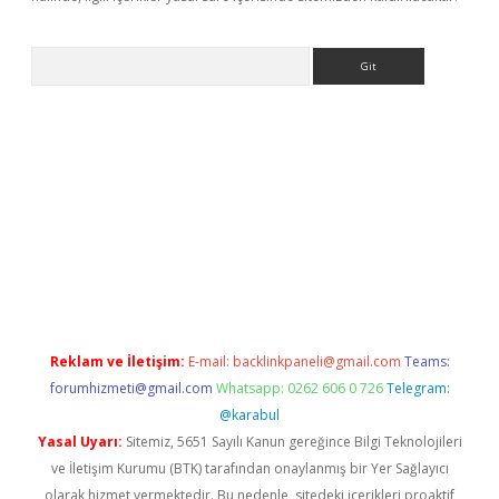
Arama
exbett.net/
betexper.xyz
Reklam ve İletişim:
E-mail:
backlinkpaneli@gmail.com
Teams:
forumhizmeti@gmail.com
Whatsapp: 0262 606 0 726
Telegram:
@karabul
Yasal Uyarı:
Sitemiz, 5651 Sayılı Kanun gereğince Bilgi Teknolojileri
ve İletişim Kurumu (BTK) tarafından onaylanmış bir Yer Sağlayıcı
olarak hizmet vermektedir. Bu nedenle, sitedeki içerikleri proaktif