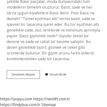
şekilde Basic parçalar, moda dünyasındaki tüm
modellerin temelini oluşturur. Basit, sade ve her
tarza uygun kıyafetlere Basic denir. Polo Basic ne
demek? “Temel eşofman altı” terimi basit, sade ve
işlevsel bir tasarıma işaret eder. Bu tür eşofman altı
genellikle sade, düz renklerde ve minimum ayrıntıyla
yapılır. Basic giyinmek nedir? Giysiler temel bir
desene ve sade ve rahat bir kesime sahiptir. Bu
desen genellikle tişört, gömlek ve ceket gibi
ürünlerde bulunur. Bir giyim ürünü farklı stillerle
kombinlenebilen sade bir tasarıma…
Basit
Devamını okuyun
Yorum Bırak
Ne
Demek
Türkçe
Dersi
https://yopyu.com
https://neolift.com.tr
https://findybus.com.tr
Sitemap