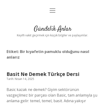
menüyü
Anasayfa
aç
Gizlilik Politikası
Gündelik Anlar
Yasal Uyarı
Keyifli vakit geçirmek için küçük bilgiler ve paylaşımlar.
Hakkımızda
Etiket:
Bir kıyafetin pamuklu olduğunu nasıl
anlarız
Basit Ne Demek Türkçe Dersi
Tarih: Nisan 14, 2025
Basic kazak ne demek? Giyim sektörünün
vazgeçilmez bir parçası olan Basic, tam anlamıyla şu
anlama gelir: temel, temel, basit. Adına yakışır