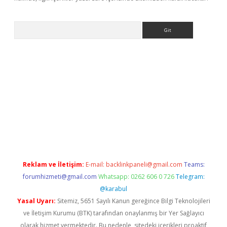
Arama
lexbett.net/
betexper.xyz
Reklam ve İletişim:
E-mail:
backlinkpaneli@gmail.com
Teams:
forumhizmeti@gmail.com
Whatsapp: 0262 606 0 726
Telegram:
@karabul
Yasal Uyarı:
Sitemiz, 5651 Sayılı Kanun gereğince Bilgi Teknolojileri
ve İletişim Kurumu (BTK) tarafından onaylanmış bir Yer Sağlayıcı
olarak hizmet vermektedir. Bu nedenle, sitedeki içerikleri proaktif