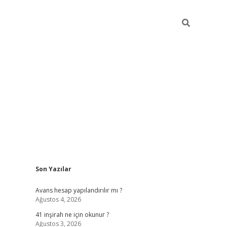
Sidebar
Son Yazılar
https://elexbett.ne
Avans hesap yapılandırılır mı ?
Ağustos 4, 2026
41 inşirah ne için okunur ?
Ağustos 3, 2026