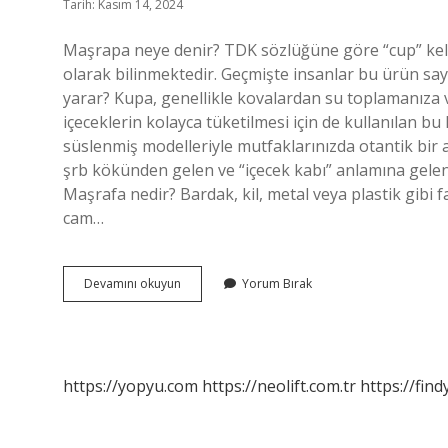
Tarih: Kasım 14, 2024
Maşrapa neye denir? TDK sözlüğüne göre “cup” kelim
olarak bilinmektedir. Geçmişte insanlar bu ürün saye
yarar? Kupa, genellikle kovalardan su toplamanıza 
içeceklerin kolayca tüketilmesi için de kullanılan bu 
süslenmiş modelleriyle mutfaklarınızda otantik bir
şrb kökünden gelen ve “içecek kabı” anlamına gelen mishraba(t) مشربة kelimesinden 
Maşrafa nedir? Bardak, kil, metal veya plastik gibi 
cam…
Maşrapa
Devamını okuyun
Yorum Bırak
Suyu
Ne
Demek
https://yopyu.com
https://neolift.com.tr
https://fin