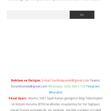
Arama
exbett.net/
betexper.xyz
Reklam ve İletişim:
E-mail:
backlinkpaneli@gmail.com
Teams:
forumhizmeti@gmail.com
Whatsapp: 0262 606 0 726
Telegram:
@karabul
Yasal Uyarı:
Sitemiz, 5651 Sayılı Kanun gereğince Bilgi Teknolojileri
ve İletişim Kurumu (BTK) tarafından onaylanmış bir Yer Sağlayıcı
olarak hizmet vermektedir. Bu nedenle, sitedeki içerikleri proaktif