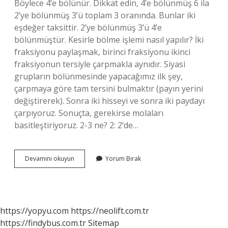
Böylece 4’e bölünür. Dikkat edin, 4’e bölünmüş 6 ila
2’ye bölünmüş 3’ü toplam 3 oranında. Bunlar iki
eşdeğer taksittir. 2’ye bölünmüş 3’ü 4’e
bölünmüştür. Kesirle bölme işlemi nasıl yapılır? İki
fraksiyonu paylaşmak, birinci fraksiyonu ikinci
fraksiyonun tersiyle çarpmakla aynıdır. Siyasi
grupların bölünmesinde yapacağımız ilk şey,
çarpmaya göre tam tersini bulmaktır (payın yerini
değiştirerek). Sonra iki hisseyi ve sonra iki paydayı
çarpıyoruz. Sonuçta, gerekirse molaları
basitleştiriyoruz. 2-3 ne? 2: 2’de…
12
Devamını okuyun
Yorum Bırak
Bölü
3
Işlemi
Nasıl
Yapılır
https://yopyu.com
https://neolift.com.tr
https://findybus.com.tr
Sitemap