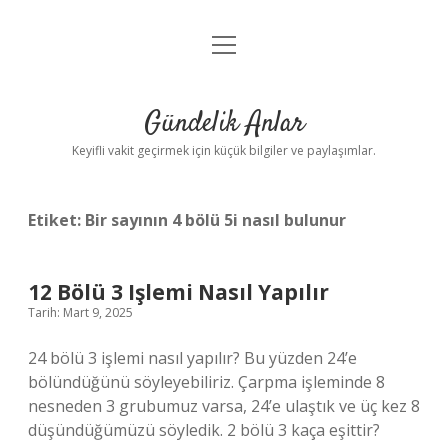
menüyü
Anasayfa
aç
Gizlilik Politikası
Gündelik Anlar
Yasal Uyarı
Keyifli vakit geçirmek için küçük bilgiler ve paylaşımlar.
Hakkımızda
Etiket:
Bir sayının 4 bölü 5i nasıl bulunur
12 Bölü 3 Işlemi Nasıl Yapılır
Tarih: Mart 9, 2025
24 bölü 3 işlemi nasıl yapılır? Bu yüzden 24’e
bölündüğünü söyleyebiliriz. Çarpma işleminde 8
nesneden 3 grubumuz varsa, 24’e ulaştık ve üç kez 8
düşündüğümüzü söyledik. 2 bölü 3 kaça eşittir?