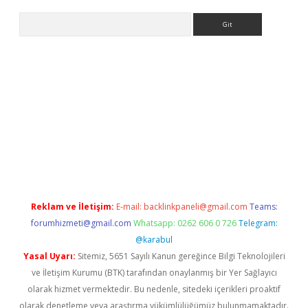
Arama
exbett.net/
betexper.xyz
Reklam ve İletişim:
E-mail:
backlinkpaneli@gmail.com
Teams:
forumhizmeti@gmail.com
Whatsapp: 0262 606 0 726
Telegram:
@karabul
Yasal Uyarı:
Sitemiz, 5651 Sayılı Kanun gereğince Bilgi Teknolojileri
ve İletişim Kurumu (BTK) tarafından onaylanmış bir Yer Sağlayıcı
olarak hizmet vermektedir. Bu nedenle, sitedeki içerikleri proaktif
olarak denetleme veya araştırma yükümlülüğümüz bulunmamaktadır.