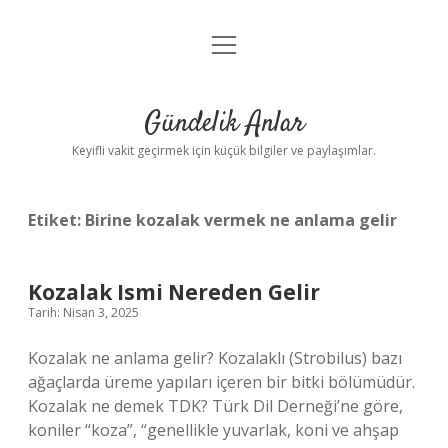
menüyü
Anasayfa
aç
Gizlilik Politikası
Gündelik Anlar
Yasal Uyarı
Keyifli vakit geçirmek için küçük bilgiler ve paylaşımlar.
Hakkımızda
Etiket:
Birine kozalak vermek ne anlama gelir
Kozalak Ismi Nereden Gelir
Tarih: Nisan 3, 2025
Kozalak ne anlama gelir? Kozalaklı (Strobilus) bazı
ağaçlarda üreme yapıları içeren bir bitki bölümüdür.
Kozalak ne demek TDK? Türk Dil Derneği’ne göre,
koniler “koza”, “genellikle yuvarlak, koni ve ahşap