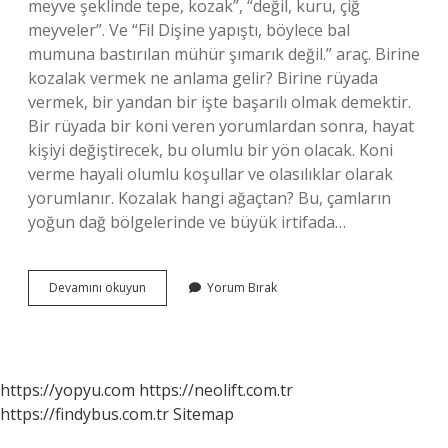
meyve şeklinde tepe, kozak”, “değil, kuru, çiğ
meyveler”. Ve “Fil Dişine yapıştı, böylece bal
mumuna bastırılan mühür şımarık değil.” araç. Birine
kozalak vermek ne anlama gelir? Birine rüyada
vermek, bir yandan bir işte başarılı olmak demektir.
Bir rüyada bir koni veren yorumlardan sonra, hayat
kişiyi değiştirecek, bu olumlu bir yön olacak. Koni
verme hayali olumlu koşullar ve olasılıklar olarak
yorumlanır. Kozalak hangi ağaçtan? Bu, çamların
yoğun dağ bölgelerinde ve büyük irtifada…
Kozalak
Devamını okuyun
Yorum Bırak
Ismi
Nereden
Gelir
https://yopyu.com
https://neolift.com.tr
https://findybus.com.tr
Sitemap