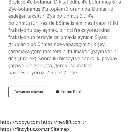
Böylece 4’e bölünür. Dikkat edin, 4’e bölünmüş 6 ila
2’ye bölünmüş 3’ü toplam 3 oranında. Bunlar iki
eşdeğer taksittir. 2’ye bölünmüş 3’ü 4’e
bölünmüştür. Kesirle bölme işlemi nasıl yapılır? İki
fraksiyonu paylaşmak, birinci fraksiyonu ikinci
fraksiyonun tersiyle çarpmakla aynıdır. Siyasi
grupların bölünmesinde yapacağımız ilk şey,
çarpmaya göre tam tersini bulmaktır (payın yerini
değiştirerek). Sonra iki hisseyi ve sonra iki paydayı
çarpıyoruz. Sonuçta, gerekirse molaları
basitleştiriyoruz. 2-3 ne? 2: 2’de…
12
Devamını okuyun
Yorum Bırak
Bölü
3
Işlemi
Nasıl
Yapılır
https://yopyu.com
https://neolift.com.tr
https://findybus.com.tr
Sitemap