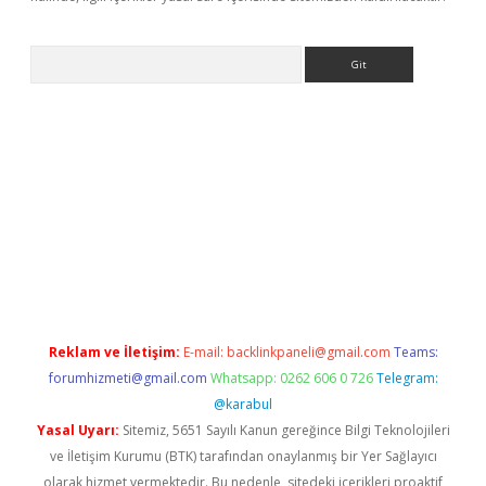
Arama
exbett.net/
betexper.xyz
Reklam ve İletişim:
E-mail:
backlinkpaneli@gmail.com
Teams:
forumhizmeti@gmail.com
Whatsapp: 0262 606 0 726
Telegram:
@karabul
Yasal Uyarı:
Sitemiz, 5651 Sayılı Kanun gereğince Bilgi Teknolojileri
ve İletişim Kurumu (BTK) tarafından onaylanmış bir Yer Sağlayıcı
olarak hizmet vermektedir. Bu nedenle, sitedeki içerikleri proaktif