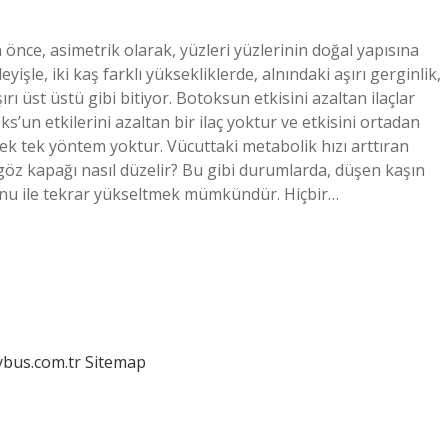
önce, asimetrik olarak, yüzleri yüzlerinin doğal yapısına
yişle, iki kaş farklı yüksekliklerde, alnındaki aşırı gerginlik,
rı üst üstü gibi bitiyor. Botoksun etkisini azaltan ilaçlar
ks’un etkilerini azaltan bir ilaç yoktur ve etkisini ortadan
ecek tek yöntem yoktur. Vücuttaki metabolik hızı arttıran
 göz kapağı nasıl düzelir? Bu gibi durumlarda, düşen kaşın
nu ile tekrar yükseltmek mümkündür. Hiçbir…
dybus.com.tr
Sitemap