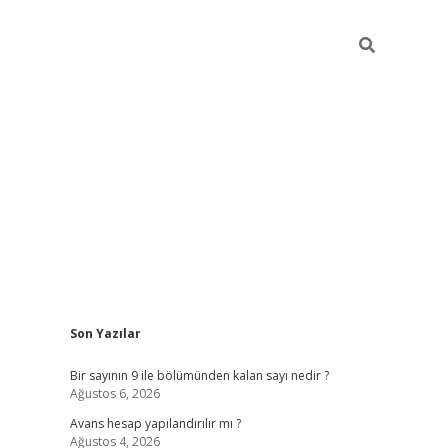
Sidebar
Son Yazılar
https://elexbett.ne
Bir sayının 9 ile bölümünden kalan sayı nedir ?
Ağustos 6, 2026
Avans hesap yapılandırılır mı ?
Ağustos 4, 2026