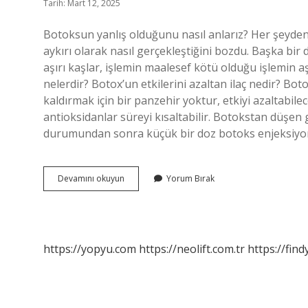
Tarih: Mart 12, 2025
Botoksun yanlış olduğunu nasıl anlarız? Her şeyden 
aykırı olarak nasıl gerçekleştiğini bozdu. Başka bir de
aşırı kaşlar, işlemin maalesef kötü olduğu işlemin aşı
nelerdir? Botox’un etkilerini azaltan ilaç nedir? Boto
kaldırmak için bir panzehir yoktur, etkiyi azaltabil
antioksidanlar süreyi kısaltabilir. Botokstan düşen
durumundan sonra küçük bir doz botoks enjeksiyo
Yanlış
Devamını okuyun
Yorum Bırak
Yapılan
Botoks
Nasıl
Düzeltilir
https://yopyu.com
https://neolift.com.tr
https://fin