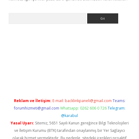
Arama
exbett.net/
betexper.xyz
Reklam ve İletişim:
E-mail:
backlinkpaneli@gmail.com
Teams:
forumhizmeti@gmail.com
Whatsapp: 0262 606 0 726
Telegram:
@karabul
Yasal Uyarı:
Sitemiz, 5651 Sayılı Kanun gereğince Bilgi Teknolojileri
ve İletişim Kurumu (BTK) tarafından onaylanmış bir Yer Sağlayıcı
olarak hizmet vermektedir. Bu nedenle, sitedeki içerikleri proaktif