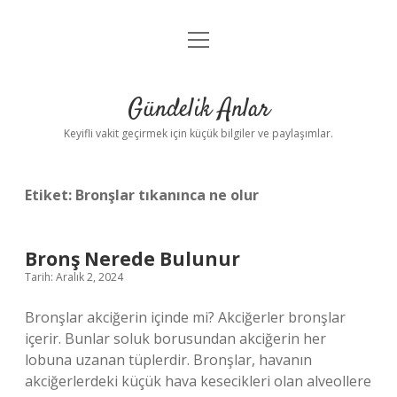
menüyü
Anasayfa
aç
Gizlilik Politikası
Gündelik Anlar
Yasal Uyarı
Keyifli vakit geçirmek için küçük bilgiler ve paylaşımlar.
Hakkımızda
Etiket:
Bronşlar tıkanınca ne olur
Bronş Nerede Bulunur
Tarih: Aralık 2, 2024
Bronşlar akciğerin içinde mi? Akciğerler bronşlar
içerir. Bunlar soluk borusundan akciğerin her
lobuna uzanan tüplerdir. Bronşlar, havanın
akciğerlerdeki küçük hava kesecikleri olan alveollere