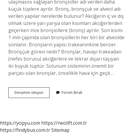
ulaşmasını sağlayan bronşioller adı verilen daha
küçük tüplere ayrılır. Bronş, bronşçuk ve alveol adı
verilen yapılar nerelerde bulunur? Akciğerin iç ve dış
olmak üzere yarı yarıya olan kısımları akciğerlerden
geçerken ince bronşiollere (bronş) ayrılır. Son kısmı
1 mm çapında olan bronşiollerin her biri bir alveolde
sonlanır. Bronşların yapısı trakeanınkine benzer.
Bronşçuk görevi nedir? Bronşlar, havayı trakeadan
(nefes borusu) akciğerlere ve tekrar dışarı taşıyan
iki büyük tüptür. Solunum sisteminin önemli bir
parçası olan bronşlar, öncelikle hava için geçit…
Bronş
Devamını okuyun
Yorum Bırak
Nerede
Bulunur
https://yopyu.com
https://neolift.com.tr
https://findybus.com.tr
Sitemap