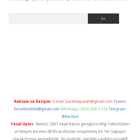
Arama
lexbett.net/
betexper.xyz
Reklam ve İletişim:
E-mail:
backlinkpaneli@gmail.com
Teams:
forumhizmeti@gmail.com
Whatsapp: 0262 606 0 726
Telegram:
@karabul
Yasal Uyarı:
Sitemiz, 5651 Sayılı Kanun gereğince Bilgi Teknolojileri
ve İletişim Kurumu (BTK) tarafından onaylanmış bir Yer Sağlayıcı
olarak hizmet vermektedir. Bu nedenle, sitedeki içerikleri proaktif