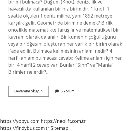
birimi bulmaca? Düğüm (Knot), denizcilik ve
havacılıkta kullanılan bir hız birimidir. 1 knot, 1
saatte ölçülen 1 deniz miline, yani 1852 metreye
karşılık gelir. Geometride birim ne demek? Birlik
öncelikle matematikte tartışılır ve matematiksel bir
kavram olarak da anılır. Bir kümenin çoğulluğunu
veya bir öğesini oluşturan her varlık bir birim olarak
ifade edilir. Bulmaca kelimesinin anlamı nedir? 4
harfli anlam bulmacası cevabı: Kelime anlamı için her
biri 4 harfli 2 cevap var. Bunlar “Sinn” ve “Mania”.
Birimler nelerdir?…
Bulmacada
Devamını okuyun
8 Yorum
Birim
Ne
Demek
https://yopyu.com
https://neolift.com.tr
https://findybus.com.tr
Sitemap