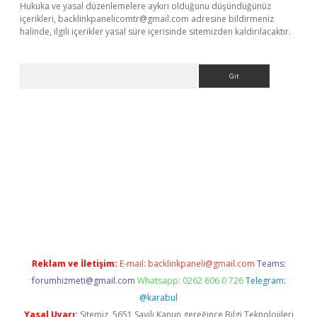
Hukuka ve yasal düzenlemelere aykırı olduğunu düşündüğünüz
içerikleri,
backlinkpanelicomtr@gmail.com
adresine bildirmeniz
halinde, ilgili içerikler yasal süre içerisinde sitemizden kaldırılacaktır.
Arama
exbett.net/
betexper.xyz
Reklam ve İletişim:
E-mail:
backlinkpaneli@gmail.com
Teams:
forumhizmeti@gmail.com
Whatsapp: 0262 606 0 726
Telegram:
@karabul
Yasal Uyarı:
Sitemiz, 5651 Sayılı Kanun gereğince Bilgi Teknolojileri