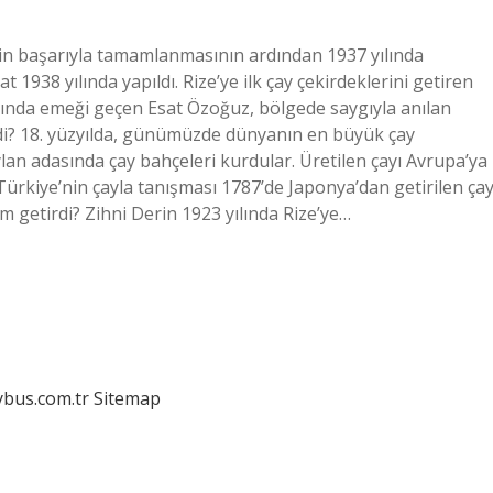
n başarıyla tamamlanmasının ardından 1937 yılında
t 1938 yılında yapıldı. Rize’ye ilk çay çekirdeklerini getiren
ında emeği geçen Esat Özoğuz, bölgede saygıyla anılan
ldi? 18. yüzyılda, günümüzde dünyanın en büyük çay
lan adasında çay bahçeleri kurdular. Üretilen çayı Avrupa’ya
r. Türkiye’nin çayla tanışması 1787’de Japonya’dan getirilen ça
m getirdi? Zihni Derin 1923 yılında Rize’ye…
dybus.com.tr
Sitemap