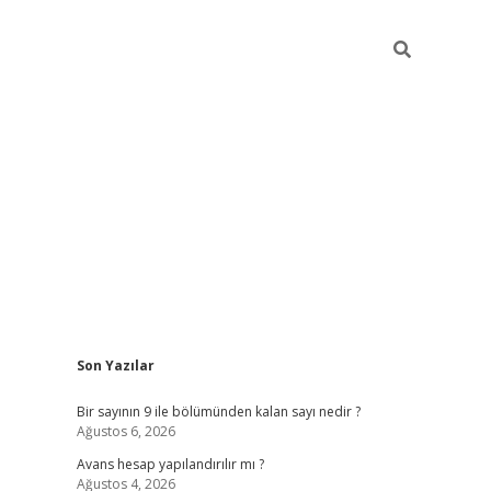
Sidebar
Son Yazılar
https://elexbett
Bir sayının 9 ile bölümünden kalan sayı nedir ?
Ağustos 6, 2026
Avans hesap yapılandırılır mı ?
Ağustos 4, 2026