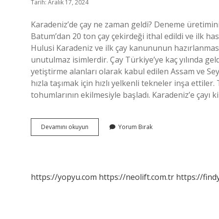
Tarih: Aralık 17, 2024
Karadeniz’de çay ne zaman geldi? Deneme üretimini
Batum’dan 20 ton çay çekirdeği ithal edildi ve ilk hasa
Hulusi Karadeniz ve ilk çay kanununun hazırlanmas
unutulmaz isimlerdir. Çay Türkiye’ye kaç yılında ge
yetiştirme alanları olarak kabul edilen Assam ve Sey
hızla taşımak için hızlı yelkenli tekneler inşa ettile
tohumlarının ekilmesiyle başladı. Karadeniz’e çayı ki
Trabzona
Devamını okuyun
Yorum Bırak
Çay
Ne
Zaman
Geldi
https://yopyu.com
https://neolift.com.tr
https://fin