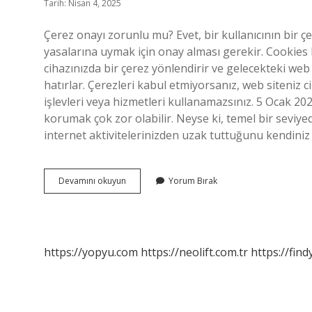
Tarih: Nisan 4, 2025
Çerez onayı zorunlu mu? Evet, bir kullanıcının bir ç
yasalarına uymak için onay alması gerekir. Cookies 
cihazınızda bir çerez yönlendirir ve gelecekteki web s
hatırlar. Çerezleri kabul etmiyorsanız, web siteniz c
işlevleri veya hizmetleri kullanamazsınız. 5 Ocak 202
korumak çok zor olabilir. Neyse ki, temel bir seviye
internet aktivitelerinizden uzak tuttuğunu kendiniz
Cookie
Devamını okuyun
Yorum Bırak
Uyarısı
Zorunlu
Mu
https://yopyu.com
https://neolift.com.tr
https://fin