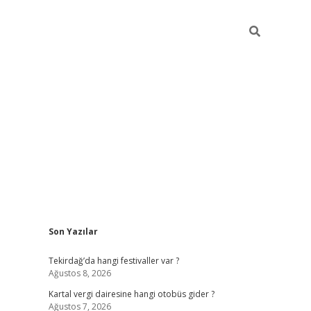
Sidebar
Son Yazılar
https://elexbett.ne
Tekirdağ’da hangi festivaller var ?
Ağustos 8, 2026
Kartal vergi dairesine hangi otobüs gider ?
Ağustos 7, 2026