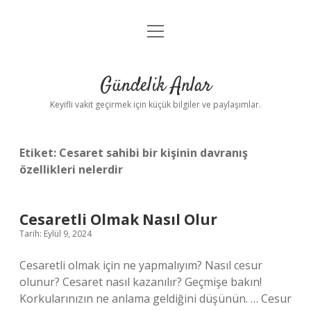
menüyü
Anasayfa
aç
Gizlilik Politikası
Gündelik Anlar
Yasal Uyarı
Keyifli vakit geçirmek için küçük bilgiler ve paylaşımlar.
Hakkımızda
Etiket:
Cesaret sahibi bir kişinin davranış
özellikleri nelerdir
Cesaretli Olmak Nasıl Olur
Tarih: Eylül 9, 2024
Cesaretli olmak için ne yapmalıyım? Nasıl cesur
olunur? Cesaret nasıl kazanılır? Geçmişe bakın!
Korkularınızın ne anlama geldiğini düşünün. … Cesur