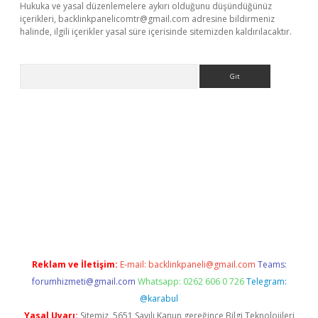
Hukuka ve yasal düzenlemelere aykırı olduğunu düşündüğünüz
içerikleri,
backlinkpanelicomtr@gmail.com
adresine bildirmeniz
halinde, ilgili içerikler yasal süre içerisinde sitemizden kaldırılacaktır.
Arama
exbett.net/
betexper.xyz
Reklam ve İletişim:
E-mail:
backlinkpaneli@gmail.com
Teams:
forumhizmeti@gmail.com
Whatsapp: 0262 606 0 726
Telegram:
@karabul
Yasal Uyarı:
Sitemiz, 5651 Sayılı Kanun gereğince Bilgi Teknolojileri