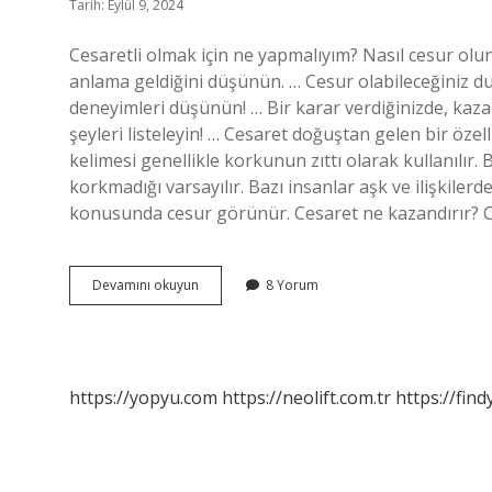
Tarih: Eylül 9, 2024
Cesaretli olmak için ne yapmalıyım? Nasıl cesur olun
anlama geldiğini düşünün. … Cesur olabileceğiniz du
deneyimleri düşünün! … Bir karar verdiğinizde, k
şeyleri listeleyin! … Cesaret doğuştan gelen bir özel
kelimesi genellikle korkunun zıttı olarak kullanılır. 
korkmadığı varsayılır. Bazı insanlar aşk ve ilişkilerd
konusunda cesur görünür. Cesaret ne kazandırır? C
Cesaretli
Devamını okuyun
8 Yorum
Olmak
Nasıl
Olur
https://yopyu.com
https://neolift.com.tr
https://fin