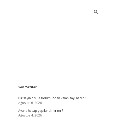
Sidebar
Son Yazılar
https://elexbett.n
Bir sayının 9 ile bölümünden kalan sayı nedir ?
Ağustos 6, 2026
Avans hesap yapılandırılır mı ?
Ağustos 4, 2026