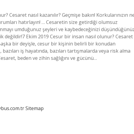
ur? Cesaret nasıl kazanılır? Geçmişe bakın! Korkularınızın n
rumları hatırlayın! … Cesaretin size getirdiği olumsuz
azanmayı umduğunuz şeyleri ve kaybedeceğinizi düşündüğünü
lik değildir!7 Ekim 2019 Cesur bir insan nasıl olunur? Cesaret
Başka bir deyişle, cesur bir kişinin belirli bir konudan
e, bazıları iş hayatında, bazıları tartışmalarda veya risk alma
esaret, beden ve zihin sağlığını ve gücünü…
dybus.com.tr
Sitemap