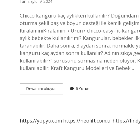
Tarih: Eylül 9, 2024
Chicco kanguru kaç aylıkken kullanılır? Doğumdan it
oturma şekli baş ve boyun desteği ile kemik gelişim
KiralaminiKiralamini › Ürün › chicco-easy-fit-kanga
aylık bebekte kullanılır mı? Kangurular, bebekler il
taranabilir. Daha sonra, 3 aydan sonra, normalde yu
kanguru kaç aydan sonra kullanılır? Adının sıkça ge
kullanılabilir?” sorusunu sormasına neden oluyor. 
kullanılabilir. Kraft Kanguru Modelleri ve Bebek…
Chicco
Devamını okuyun
6 Yorum
Kanguru
Kaç
Aylıkken
Kullanımı
https://yopyu.com
https://neolift.com.tr
https://fin