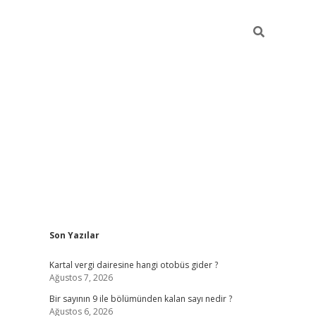
Sidebar
Son Yazılar
https://elexbett.ne
Kartal vergi dairesine hangi otobüs gider ?
Ağustos 7, 2026
Bir sayının 9 ile bölümünden kalan sayı nedir ?
Ağustos 6, 2026