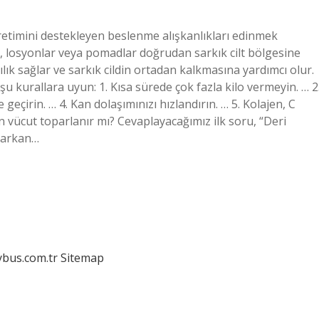
üretimini destekleyen beslenme alışkanlıkları edinmek
er, losyonlar veya pomadlar doğrudan sarkık cilt bölgesine
kılık sağlar ve sarkık cildin ortadan kalkmasına yardımcı olur.
u kurallara uyun: 1. Kısa sürede çok fazla kilo vermeyin. … 2
e geçirin. … 4. Kan dolaşımınızı hızlandırın. … 5. Kolajen, C
 vücut toparlanır mı? Cevaplayacağımız ilk soru, “Deri
sarkan…
dybus.com.tr
Sitemap