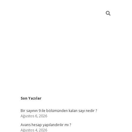
Sidebar
Son Yazılar
https://elexbett.ne
Bir sayının 9 ile bölümünden kalan sayı nedir ?
Ağustos 6, 2026
Avans hesap yapılandırılır mı ?
Ağustos 4, 2026