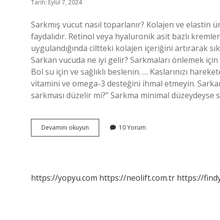
Tarih: Eylül 7, 2024
Sarkmış vücut nasıl toparlanır? Kolajen ve elastin 
faydalıdır. Retinol veya hyaluronik asit bazlı kreml
uygulandığında ciltteki kolajen içeriğini artırarak sı
Sarkan vucuda ne iyi gelir? Sarkmaları önlemek için ş
Bol su için ve sağlıklı beslenin. … Kaslarınızı hareket
vitamini ve omega-3 desteğini ihmal etmeyin. Sarkan
sarkması düzelir mi?” Sarkma minimal düzeydeyse 
Vücudum
Devamını okuyun
10 Yorum
Çok
Sarktı
Ne
Yapmalıyım
https://yopyu.com
https://neolift.com.tr
https://fin