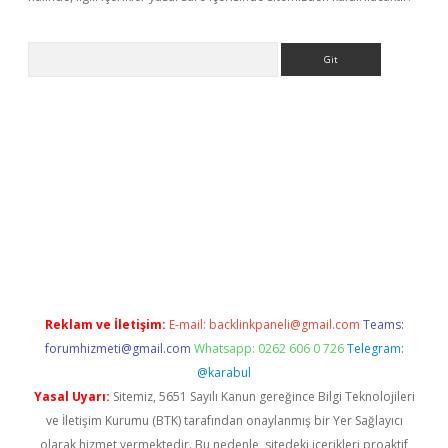
Arama
exbett.net/
betexper.xyz
Reklam ve İletişim:
E-mail:
backlinkpaneli@gmail.com
Teams:
forumhizmeti@gmail.com
Whatsapp: 0262 606 0 726
Telegram:
@karabul
Yasal Uyarı:
Sitemiz, 5651 Sayılı Kanun gereğince Bilgi Teknolojileri
ve İletişim Kurumu (BTK) tarafından onaylanmış bir Yer Sağlayıcı
olarak hizmet vermektedir. Bu nedenle, sitedeki içerikleri proaktif