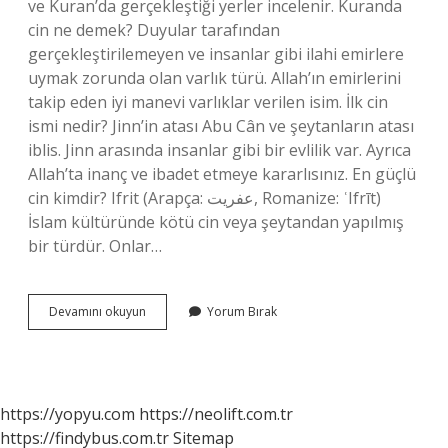
ve Kuran’da gerçekleştiği yerler incelenir. Kuranda
cin ne demek? Duyular tarafından
gerçekleştirilemeyen ve insanlar gibi ilahi emirlere
uymak zorunda olan varlık türü. Allah’ın emirlerini
takip eden iyi manevi varlıklar verilen isim. İlk cin
ismi nedir? Jinn’in atası Abu Cân ve şeytanların atası
iblis. Jinn arasında insanlar gibi bir evlilik var. Ayrıca
Allah’ta inanç ve ibadet etmeye kararlısınız. En güçlü
cin kimdir? Ifrit (Arapça: عفريت, Romanize: ʿIfrīt)
İslam kültüründe kötü cin veya şeytandan yapılmış
bir türdür. Onlar…
Cin
Devamını okuyun
Yorum Bırak
Ismi
Ne
Anlama
Gelir
https://yopyu.com
https://neolift.com.tr
https://findybus.com.tr
Sitemap