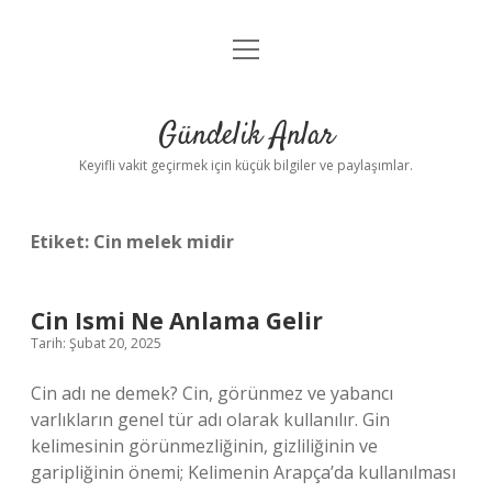
menüyü
Anasayfa
aç
Gizlilik Politikası
Gündelik Anlar
Yasal Uyarı
Keyifli vakit geçirmek için küçük bilgiler ve paylaşımlar.
Hakkımızda
Etiket:
Cin melek midir
Cin Ismi Ne Anlama Gelir
Tarih: Şubat 20, 2025
Cin adı ne demek? Cin, görünmez ve yabancı
varlıkların genel tür adı olarak kullanılır. Gin
kelimesinin görünmezliğinin, gizliliğinin ve
garipliğinin önemi; Kelimenin Arapça’da kullanılması