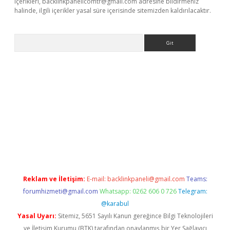
içerikleri,
backlinkpanelicomtr@gmail.com
adresine bildirmeniz
halinde, ilgili içerikler yasal süre içerisinde sitemizden kaldırılacaktır.
Arama
lexbett.net/
betexper.xyz
Reklam ve İletişim:
E-mail:
backlinkpaneli@gmail.com
Teams:
forumhizmeti@gmail.com
Whatsapp: 0262 606 0 726
Telegram:
@karabul
Yasal Uyarı:
Sitemiz, 5651 Sayılı Kanun gereğince Bilgi Teknolojileri
ve İletişim Kurumu (BTK) tarafından onaylanmış bir Yer Sağlayıcı