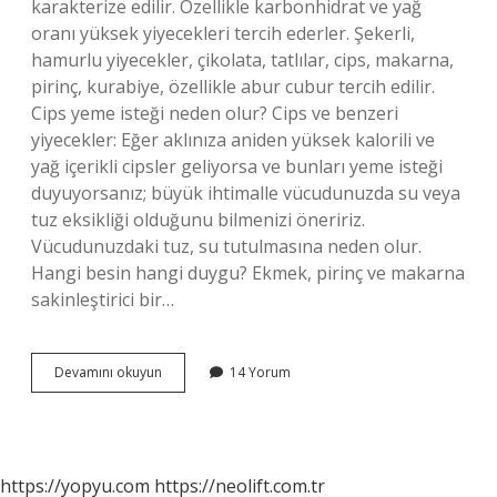
karakterize edilir. Özellikle karbonhidrat ve yağ
oranı yüksek yiyecekleri tercih ederler. Şekerli,
hamurlu yiyecekler, çikolata, tatlılar, cips, makarna,
pirinç, kurabiye, özellikle abur cubur tercih edilir.
Cips yeme isteği neden olur? Cips ve benzeri
yiyecekler: Eğer aklınıza aniden yüksek kalorili ve
yağ içerikli cipsler geliyorsa ve bunları yeme isteği
duyuyorsanız; büyük ihtimalle vücudunuzda su veya
tuz eksikliği olduğunu bilmenizi öneririz.
Vücudunuzdaki tuz, su tutulmasına neden olur.
Hangi besin hangi duygu? Ekmek, pirinç ve makarna
sakinleştirici bir…
Cips
Devamını okuyun
14 Yorum
Yeme
Isteği
Hangi
Duyguyu
Ifade
https://yopyu.com
https://neolift.com.tr
Eder