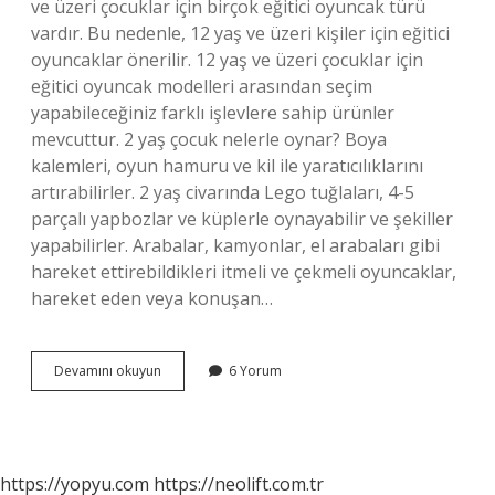
ve üzeri çocuklar için birçok eğitici oyuncak türü
vardır. Bu nedenle, 12 yaş ve üzeri kişiler için eğitici
oyuncaklar önerilir. 12 yaş ve üzeri çocuklar için
eğitici oyuncak modelleri arasından seçim
yapabileceğiniz farklı işlevlere sahip ürünler
mevcuttur. 2 yaş çocuk nelerle oynar? Boya
kalemleri, oyun hamuru ve kil ile yaratıcılıklarını
artırabilirler. 2 yaş civarında Lego tuğlaları, 4-5
parçalı yapbozlar ve küplerle oynayabilir ve şekiller
yapabilirler. Arabalar, kamyonlar, el arabaları gibi
hareket ettirebildikleri itmeli ve çekmeli oyuncaklar,
hareket eden veya konuşan…
Bir
Devamını okuyun
6 Yorum
Çocuk
Kaç
Yaşına
Kadar
Oyuncak
https://yopyu.com
https://neolift.com.tr
Oynar