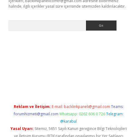
içerikleri,
backlinkpanelicomtr@gmail.com
adresine bildirmeniz
halinde, ilgili içerikler yasal süre içerisinde sitemizden kaldırılacaktır.
Arama
exbett.net/
betexper.xyz
Reklam ve İletişim:
E-mail:
backlinkpaneli@gmail.com
Teams:
forumhizmeti@gmail.com
Whatsapp: 0262 606 0 726
Telegram:
@karabul
Yasal Uyarı:
Sitemiz, 5651 Sayılı Kanun gereğince Bilgi Teknolojileri
ve İletişim Kurumu (BTK) tarafından onaylanmış bir Yer Sağlayıcı