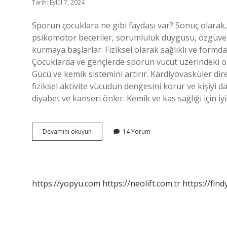
Tarih: Eylül 7, 2024
Sporun çocuklara ne gibi faydası var? Sonuç olarak, 
psikomotor beceriler, sorumluluk duygusu, özgüven ve s
kurmaya başlarlar. Fiziksel olarak sağlıklı ve formd
Çocuklarda ve gençlerde sporun vücut üzerindeki olu
Gücü ve kemik sistemini artırır. Kardiyovasküler dire
fiziksel aktivite vücudun dengesini korur ve kişiyi dah
diyabet ve kanseri önler. Kemik ve kas sağlığı için i
Sporun
Devamını okuyun
14 Yorum
Çocuklara
Faydası
Nedir
https://yopyu.com
https://neolift.com.tr
https://fin