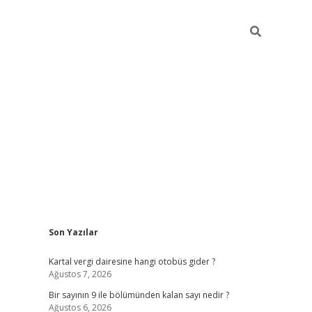
Sidebar
Son Yazılar
https://elexbett.ne
Kartal vergi dairesine hangi otobüs gider ?
Ağustos 7, 2026
Bir sayının 9 ile bölümünden kalan sayı nedir ?
Ağustos 6, 2026