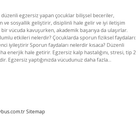
düzenli egzersiz yapan çocuklar bilişsel beceriler,
osyallik geliştirir, disiplinli hale gelir ve iyi iletişim
a bir vücuda kavuşurken, akademik başarıya da ulaşırlar.
mlu etkileri nelerdir? Çocuklarda sporun fiziksel faydaları:
nci iyileştirir Sporun faydaları nelerdir kısaca? Düzenli
a enerjik hale getirir. Egzersiz kalp hastalığını, stresi, tip 2
yidir. Egzersiz yaptığınızda vücudunuz daha fazla…
dybus.com.tr
Sitemap