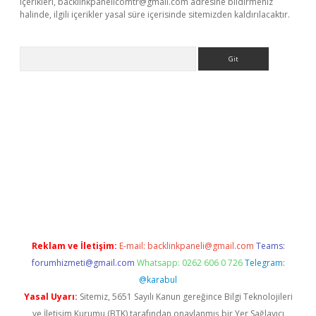
içerikleri,
backlinkpanelicomtr@gmail.com
adresine bildirmeniz
halinde, ilgili içerikler yasal süre içerisinde sitemizden kaldırılacaktır.
Arama
lexbett.net/
betexper.xyz
Reklam ve İletişim:
E-mail:
backlinkpaneli@gmail.com
Teams:
forumhizmeti@gmail.com
Whatsapp: 0262 606 0 726
Telegram:
@karabul
Yasal Uyarı:
Sitemiz, 5651 Sayılı Kanun gereğince Bilgi Teknolojileri
ve İletişim Kurumu (BTK) tarafından onaylanmış bir Yer Sağlayıcı