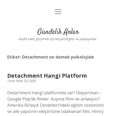
menüyü
Anasayfa
aç
Gizlilik Politikası
Gündelik Anlar
Yasal Uyarı
Keyifli vakit geçirmek için küçük bilgiler ve paylaşımlar.
Hakkımızda
Etiket:
Detachment ne demek psikolojide
Detachment Hangi Platform
Tarih: Mart 30, 2025
Detachment hangi platformda var? Departman –
Google Play’de filmler. Kopma filmi ne anlatıyor?
Amerika Birleşik Devletleri’ndeki eğitim sisteminin
ve aile yapısının eleştirisine odaklanan film, Henry