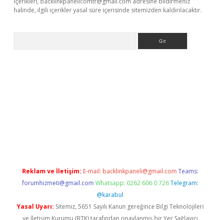
içerikleri,
backlinkpanelicomtr@gmail.com
adresine bildirmeniz
halinde, ilgili içerikler yasal süre içerisinde sitemizden kaldırılacaktır.
Arama
elexbett.net/
betexper.xyz
Reklam ve İletişim:
E-mail:
backlinkpaneli@gmail.com
Teams:
forumhizmeti@gmail.com
Whatsapp: 0262 606 0 726
Telegram:
@karabul
Yasal Uyarı:
Sitemiz, 5651 Sayılı Kanun gereğince Bilgi Teknolojileri
ve İletişim Kurumu (BTK) tarafından onaylanmış bir Yer Sağlayıcı