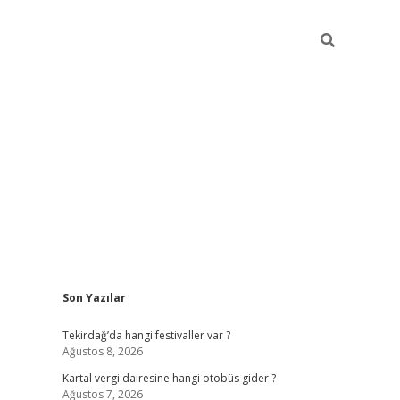
Sidebar
Son Yazılar
https://elexbett.ne
Tekirdağ’da hangi festivaller var ?
Ağustos 8, 2026
Kartal vergi dairesine hangi otobüs gider ?
Ağustos 7, 2026