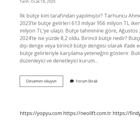
Tarih: Ocak 18, 2025
İlk bütçe kim tarafından yapılmıştır? Tarhuncu Ahm
2023’te bütçe gelirleri 613 milyar 956 milyon TL ike
milyon TL’ye ulaştı. Bütçe tahminine göre, Ağustos 
2024’te ise yüzde 8,2 oldu. Birincil bütçe nedir? Bütç
dışı denge veya birincil bütçe dengesi olarak ifade ed
bütçe gelirleriyle karşılama yeteneğini gösterir. Bütç
düzenleyici ve denetleyici kurum…
Ilk
Devamını okuyun
Yorum Bırak
Bütçe
Nedir
https://yopyu.com
https://neolift.com.tr
https://fin