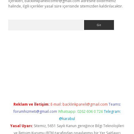
içerikleri,
backlinkpanelicomtr@gmail.com
adresine bildirmeniz
halinde, ilgili içerikler yasal süre içerisinde sitemizden kaldırılacaktır.
Arama
lexbett.net/
betexper.xyz
Reklam ve İletişim:
E-mail:
backlinkpaneli@gmail.com
Teams:
forumhizmeti@gmail.com
Whatsapp: 0262 606 0 726
Telegram:
@karabul
Yasal Uyarı:
Sitemiz, 5651 Sayılı Kanun gereğince Bilgi Teknolojileri
ve İletişim Kurumu (BTK) tarafından onaylanmış bir Yer Sağlayıcı