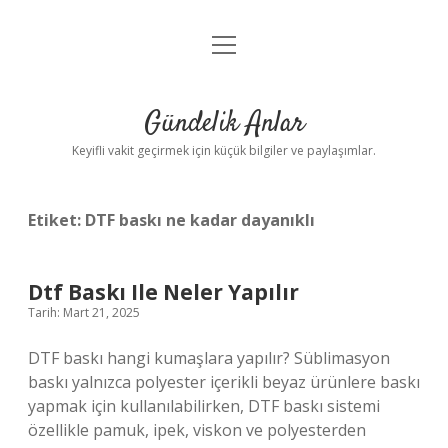
menüyü
Anasayfa
aç
Gizlilik Politikası
Gündelik Anlar
Yasal Uyarı
Keyifli vakit geçirmek için küçük bilgiler ve paylaşımlar.
Hakkımızda
Etiket:
DTF baskı ne kadar dayanıklı
Dtf Baskı Ile Neler Yapılır
Tarih: Mart 21, 2025
DTF baskı hangi kumaşlara yapılır? Süblimasyon
baskı yalnızca polyester içerikli beyaz ürünlere baskı
yapmak için kullanılabilirken, DTF baskı sistemi
özellikle pamuk, ipek, viskon ve polyesterden